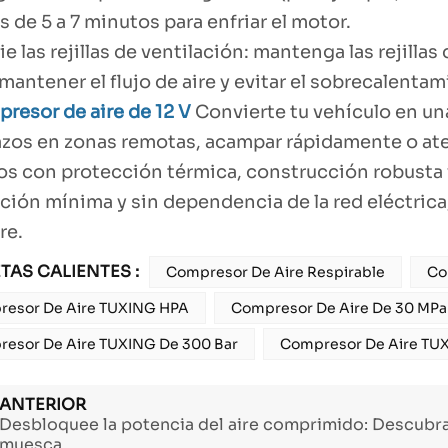
s de 5 a 7 minutos para enfriar el motor.
e las rejillas de ventilación: mantenga las rejilla
mantener el flujo de aire y evitar el sobrecalentam
resor de aire de 12 V
Convierte tu vehículo en una
zos en zonas remotas, acampar rápidamente o aten
s con protección térmica, construcción robusta 
ación mínima y sin dependencia de la red eléctrica
re.
TAS CALIENTES :
Compresor De Aire Respirable
Co
esor De Aire TUXING HPA
Compresor De Aire De 30 MPa 
esor De Aire TUXING De 300 Bar
Compresor De Aire TU
ANTERIOR
Desbloquee la potencia del aire comprimido: Descubra
muesca