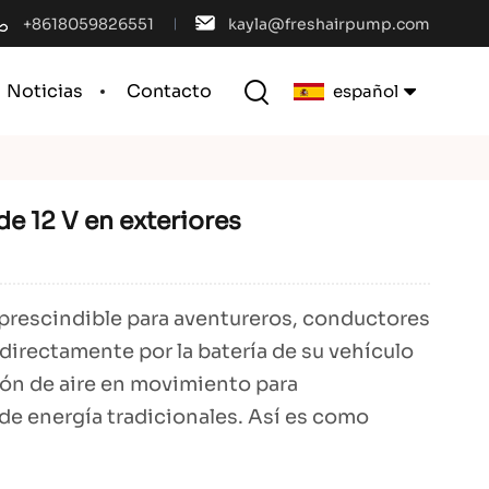
+8618059826551
kayla@freshairpump.com
Noticias
Contacto
español
English
e 12 V en exteriores
français
español
prescindible para aventureros, conductores
português
o directamente por la batería de su vehículo
العربية
ión de aire en movimiento para
de energía tradicionales. Así es como
中文