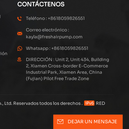
CONTÁCTENOS
l
Teléfono : +8618059826551
Correo electrónico :
kayla@freshairpump.com
Whatsapp : +8618059826551
sión
DIRECCIÓN : Unit 2, Unit 434, Building
2, Xiamen Cross-border E-Commerce
Industrial Park, Xiamen Area, China
(Fujian) Pilot Free Trade Zone
 Ltd. Reservados todos los derechos .
RED
DEJAR UN MENSAJE