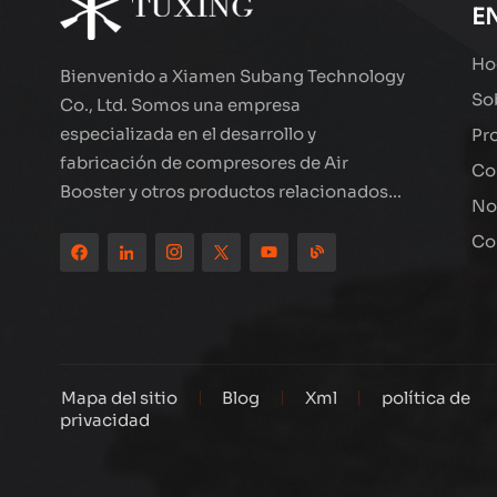
E
Ho
Bienvenido a Xiamen Subang Technology
So
Co., Ltd. Somos una empresa
especializada en el desarrollo y
Pr
fabricación de compresores de Air
Co
Booster y otros productos relacionados
No
con el exterior de alta calidad. Los
Co
productos de la marca de esmoquin han
estado en todo el mundo, bien recibidos.
La compañía está ubicada en el hermoso
paisaje de la ciudad costera: Xiamen,
nuestros productos se exportan a más de
80 países y regiones, con una excelente
Mapa del sitio
Blog
Xml
política de
privacidad
calidad ha ganado una amplia reputación
internacional. Subang Technology tiene
un equipo de ventas profesional y un