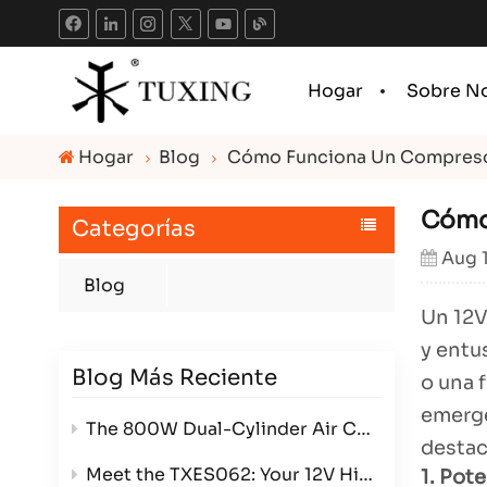
Hogar
Sobre N
Hogar
Blog
Cómo Funciona Un Compresor 
Cómo 
Categorías
Aug 
Blog
Un 12
y entu
Blog Más Reciente
o una 
emerge
The 800W Dual-Cylinder Air Compressor: Power, Efficiency, and Versatility in One Compact Package
destac
Meet the TXES062: Your 12V High-Pressure Powerhouse
1. Pot