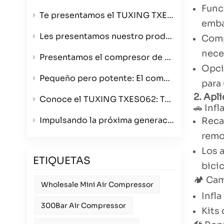
Func
Te presentamos el TUXING TXES061-3, tu compresor de aire ultraportátil de alta presión de 4500 PSI.
emba
Les presentamos nuestro producto estrella: el compresor de aire de 4 cilindros que redefine la velocidad y la calidad de construcción.
Comp
neces
Presentamos el compresor de aire para bobinado TXES062: ahora en color verde con opciones de triple voltaje.
Opci
Pequeño pero potente: El compresor de aire portátil TXES061-3
para 
2. Apl
Conoce el TUXING TXES062: Tu compresor de aire portátil definitivo de 300 bares para cualquier aventura.
🚗 Inf
Impulsando la próxima generación de deportes con armas de aire comprimido: Presentamos el compresor TUXING TXES062 de 12 V para mayoristas.
Reca
remo
Los a
ETIQUETAS
bici
🏕️ Ca
Wholesale Mini Air Compressor
Infla
300Bar Air Compressor
Kits 