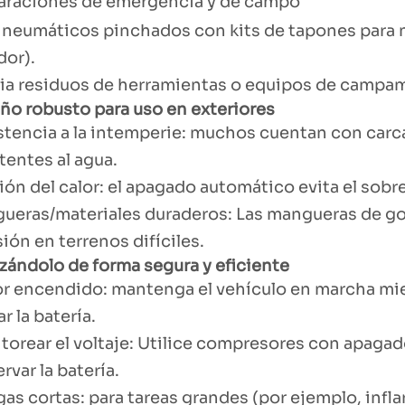
paraciones de emergencia y de campo
a neumáticos pinchados con kits de tapones para
dor).
ia residuos de herramientas o equipos de campam
eño robusto para uso en exteriores
stencia a la intemperie: muchos cuentan con car
tentes al agua.
ión del calor: el apagado automático evita el sob
ueras/materiales duraderos: Las mangueras de go
ión en terrenos difíciles.
lizándolo de forma segura y eficiente
r encendido: mantenga el vehículo en marcha mient
r la batería.
orear el voltaje: Utilice compresores con apagado
rvar la batería.
as cortas: para tareas grandes (por ejemplo, infla