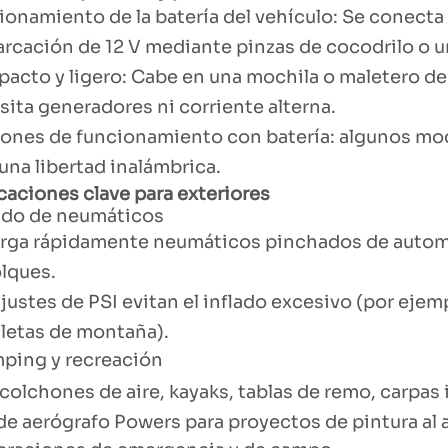
ionamiento de la batería del vehículo: Se conecta 
rcación de 12 V mediante pinzas de cocodrilo o un
acto y ligero: Cabe en una mochila o maletero de
ita generadores ni corriente alterna.
ones de funcionamiento con batería: algunos mode
una libertad inalámbrica.
icaciones clave para exteriores
lado de neumáticos
rga rápidamente neumáticos pinchados de automóvi
lques.
justes de PSI evitan el inflado excesivo (por ejem
cletas de montaña).
mping y recreación
 colchones de aire, kayaks, tablas de remo, carpas 
de aerógrafo Powers para proyectos de pintura al ai