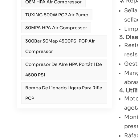
🛠️ Re
OEM HPA Air Compressor
Sell
TUXING 800W PCP Air Pump
sella
30MPA HPA Air Compressor
Limp
3. Dis
300Bar 30Map 4500PSI PCP Air
Resi
Compressor
resis
Gest
Compresor De Aire HPA Portátil De
Mang
4500 PSI
abras
Bomba De Llenado Ligera Para Rifle
4. Uti
Moto
PCP
agota
Monit
prese
Ráfag