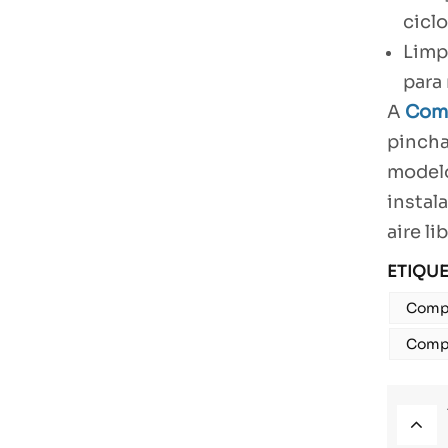
ciclo
Limpi
para 
A
Comp
pincha
modelo
instal
aire lib
ETIQUE
Compr
Compr