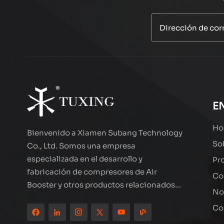
PCP 300BAR
COMPRESOR
AUTO PURGE
LEER MÁS
TXEDT033
Empresor de aire
de alambre
E
agrupado
LEER MÁS
TXES062
Ho
Bienvenido a Xiamen Subang Technology
So
Co., Ltd. Somos una empresa
especializada en el desarrollo y
Pr
Compresor de aire
LCD de doble
fabricación de compresores de Air
Co
cilindro de alto
Booster y otros productos relacionados
LEER MÁS
rendimiento
No
con el exterior de alta calidad. Los
TXEDT032-1
Co
productos de la marca de esmoquin han
Compresor de aire
estado en todo el mundo, bien recibidos.