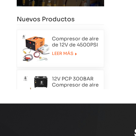
Nuevos Productos
Compresor de aire
de 12V de 4500PSI
de 12V
LEER MÁS
12V PCP 300BAR
Compresor de aire
portátil TXET062-1
LEER MÁS
Compresor de aire
de doble cilindro
de esmoquin
LEER MÁS
TXEDT032