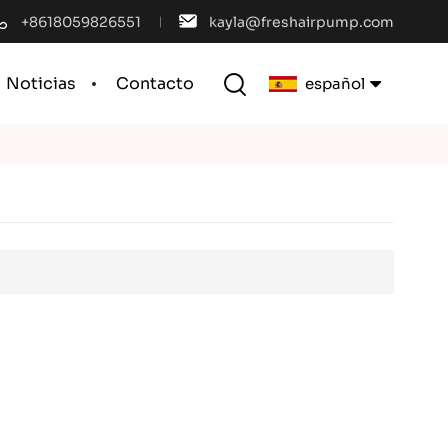
+8618059826551
kayla@freshairpump.com
Noticias
Contacto
español
English
français
español
português
العربية
中文