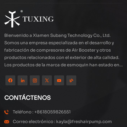
Bienvenido a Xiamen Subang Technology Co., Ltd.
Somos una empresa especializada en el desarrollo y
fabricación de compresores de Air Booster y otros
productos relacionados con el exterior de alta calidad.
Los productos de la marca de esmoquin han estado en
todo el mundo, bien recibidos. La compañía está
ubicada en el hermoso paisaje de la ciudad costera:
Xiamen, nuestros productos se exportan a más de 80
países y regiones, con una excelente calidad ha ganado
CONTÁCTENOS
una amplia reputación internacional. Subang
Technology tiene un equipo de ventas profesional y un
Teléfono : +8618059826551
sistema eficiente de servicio postventa, siempre
Correo electrónico : kayla@freshairpump.com
estamos explorando y estudiando cómo actualizar