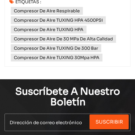
ETIQUETAS :
libre. Alimentado directamente por la batería de su
Compresor De Aire Respirable
vehículo o una fuente de alimentación portátil,
proporciona presión de aire en movimiento para
Compresor De Aire TUXING HPA 4500PSi
emergencias, r...
Compresor De Aire TUXING HPA
Compresor De Aire De 30 MPa De Alta Calidad
Compresor De Aire TUXING De 300 Bar
Compresor De Aire TUXING 30Mpa HPA
Suscríbete A Nuestro
Boletín
SUSCRIBIR