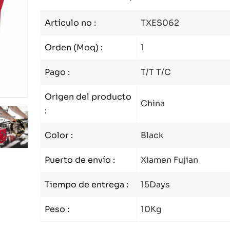
Artículo no :
TXES062
Orden (Moq) :
1
Pago :
T/T T/C
Origen del producto
China
:
Color :
Black
Puerto de envío :
Xiamen Fujian
Tiempo de entrega :
15Days
Peso :
10Kg