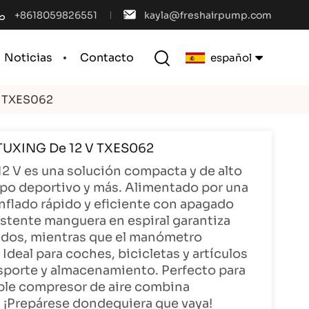
+8618059826551
kayla@freshairpump.com
Noticias
Contacto
español
V TXES062
English
 TUXING De 12 V TXES062
français
2 V es una solución compacta y de alto
español
ipo deportivo y más. Alimentado por una
inflado rápido y eficiente con apagado
português
istente manguera en espiral garantiza
redos, mientras que el manómetro
العربية
Ideal para coches, bicicletas y artículos
ransporte y almacenamiento. Perfecto para
中文
iable compresor de aire combina
¡Prepárese dondequiera que vaya!