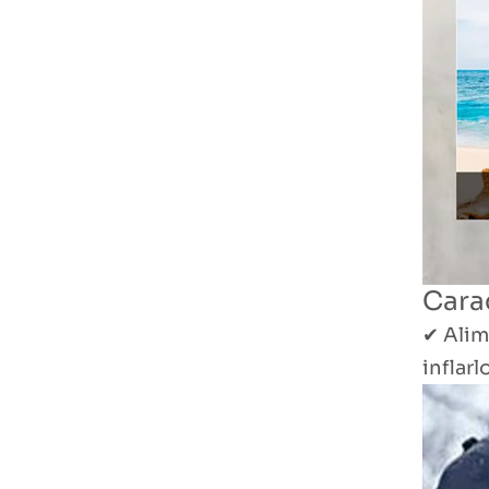
TXEDT033
Empresor de aire
de alambre
agrupado
LEER MÁS
TXES062
Compresor de aire
LCD de doble
cilindro de alto
LEER MÁS
Carac
rendimiento
TXEDT032-1
✔ Alim
inflar
Compresor de aire
de doble cilindro
TUXING PCP
LEER MÁS
800W TXEDB062