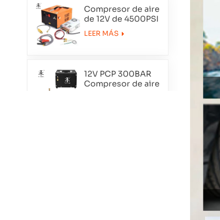
Compresor de aire
de 12V de 4500PSI
de 12V
LEER MÁS
12V PCP 300BAR
Compresor de aire
portátil TXET062-1
LEER MÁS
Compresor de aire
de doble cilindro
de esmoquin
LEER MÁS
TXEDT032
PCP 300BAR
COMPRESOR
AUTO PURGE
LEER MÁS