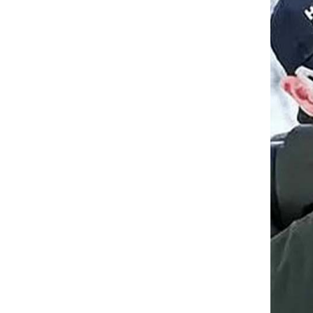
Compresor de aire
de doble cilindro
TUXING PCP
LEER MÁS
Green de 800 W
TXEDB062-1