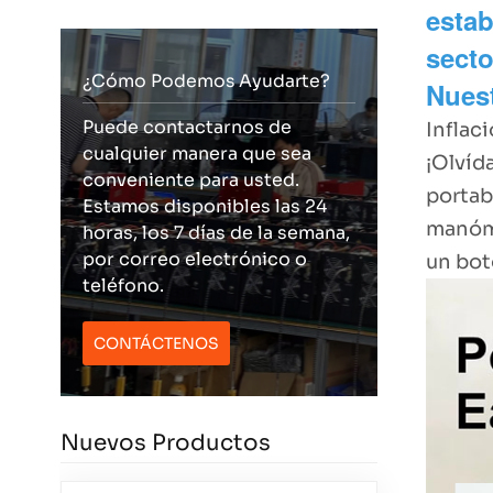
estab
secto
¿Cómo Podemos Ayudarte?
Nues
Puede contactarnos de
Inflac
cualquier manera que sea
¡Olvíd
conveniente para usted.
portab
Estamos disponibles las 24
manóme
horas, los 7 días de la semana,
por correo electrónico o
un bot
teléfono.
CONTÁCTENOS
Nuevos Productos