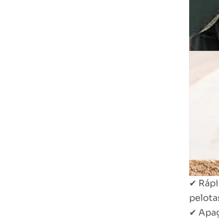
✔ Rápi
pelota
✔ Apag