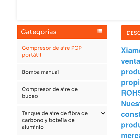
Categorías
DESC
Compresor de aire PCP
Xiam
portátil
venta
produ
Bomba manual
propi
Compresor de aire de
ROHS
buceo
Nuest
const
Tanque de aire de fibra de
carbono y botella de
produ
aluminio
merc