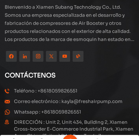
Bienvenido a Xiamen Subang Technology Co., Ltd.
Somos una empresa especializada en el desarrollo y
fabricación de compresores de Air Booster y otros
productos relacionados con el exterior de alta calidad.
Los productos de la marca de esmoquin han estado en
todo el mundo, bien recibidos. La compañía está
ubicada en el hermoso paisaje de la ciudad costera:
Xiamen, nuestros productos se exportan a más de 80
países y regiones, con una excelente calidad ha ganado
CONTÁCTENOS
una amplia reputación internacional. Subang
Technology tiene un equipo de ventas profesional y un
Teléfono : +8618059826551
sistema eficiente de servicio postventa, siempre
Correo electrónico : kayla@freshairpump.com
estamos explorando y estudiando cómo actualizar
continuamente nuestros productos a través de la
Whatsapp : +8618059826551
innovación para satisfacer las crecientes necesidades
DIRECCIÓN : Unit 2, Unit 434, Building 2, Xiamen
de los clientes. El enfoque central de la compañía en la
Cross-border E-Commerce Industrial Park, Xiamen
Area, China (Fujian) Pilot Free Trade Zone
producción y fabricación de compresores de alta