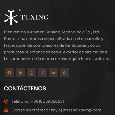
Bienvenido a Xiamen Subang Technology Co., Ltd.
Somos una empresa especializada en el desarrollo y
fabricación de compresores de Air Booster y otros
productos relacionados con el exterior de alta calidad.
Los productos de la marca de esmoquin han estado en
todo el mundo, bien recibidos. La compañía está
ubicada en el hermoso paisaje de la ciudad costera:
Xiamen, nuestros productos se exportan a más de 80
países y regiones, con una excelente calidad ha ganado
CONTÁCTENOS
una amplia reputación internacional. Subang
Technology tiene un equipo de ventas profesional y un
Teléfono : +8618059826551
sistema eficiente de servicio postventa, siempre
Correo electrónico : kayla@freshairpump.com
estamos explorando y estudiando cómo actualizar