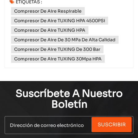
ETIQUETAS :
libre. Alimentado directamente por la batería de su
Compresor De Aire Respirable
vehículo o una fuente de alimentación portátil,
proporciona presión de aire en movimiento para
Compresor De Aire TUXING HPA 4500PSi
emergencias, r...
Compresor De Aire TUXING HPA
Compresor De Aire De 30 MPa De Alta Calidad
Compresor De Aire TUXING De 300 Bar
Compresor De Aire TUXING 30Mpa HPA
Suscríbete A Nuestro
Boletín
SUSCRIBIR