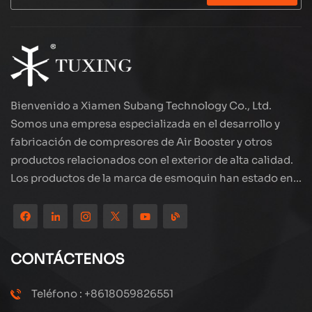
conectar a la fuente de alimentación del
automóvil. El flujo grande se infla rápidamente,
reduciendo el tiempo de espera. Todo el motor de
cobre, rendimiento estable y duradero. Protección
de seguridad múltiple, sobrecalentamiento de
sobrecarga de energía automática. Ya sea que se
trate de inflación de neumáticos o operación de
bomba de aire pequeño, es su socio confiable.
Bienvenido a Xiamen Subang Technology Co., Ltd.
Somos una empresa especializada en el desarrollo y
fabricación de compresores de Air Booster y otros
productos relacionados con el exterior de alta calidad.
Los productos de la marca de esmoquin han estado en
todo el mundo, bien recibidos. La compañía está
ubicada en el hermoso paisaje de la ciudad costera:
Xiamen, nuestros productos se exportan a más de 80
países y regiones, con una excelente calidad ha ganado
CONTÁCTENOS
una amplia reputación internacional. Subang
Technology tiene un equipo de ventas profesional y un
Teléfono : +8618059826551
sistema eficiente de servicio postventa, siempre