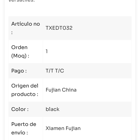
Artículo no
TXEDT032
:
Orden
1
(Moq) :
Pago :
T/T T/C
Origen del
Fujian China
producto :
Color :
black
Puerto de
Xiamen Fujian
envío :