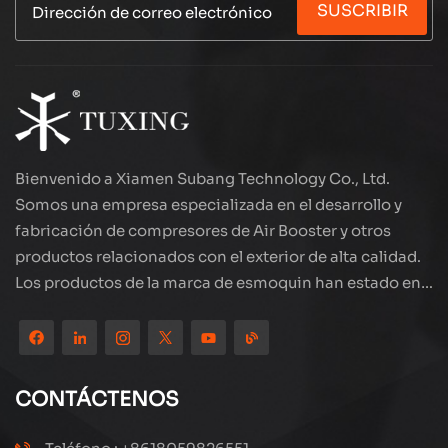
SUSCRIBIR
la fuente de alimentación de 12 V CC, fácil de
conectar a la fuente de alimentación del
automóvil. El flujo grande se infla rápidamente,
reduciendo el tiempo de espera. Todo el motor de
cobre, rendimiento estable y duradero. Protección
de seguridad múltiple, sobrecalentamiento de
sobrecarga de energía automática. Ya sea que se
trate de inflación de neumáticos o operación de
bomba de aire pequeño, es su socio confiable.
Bienvenido a Xiamen Subang Technology Co., Ltd.
Somos una empresa especializada en el desarrollo y
fabricación de compresores de Air Booster y otros
productos relacionados con el exterior de alta calidad.
Los productos de la marca de esmoquin han estado en
todo el mundo, bien recibidos. La compañía está
ubicada en el hermoso paisaje de la ciudad costera:
Xiamen, nuestros productos se exportan a más de 80
países y regiones, con una excelente calidad ha ganado
CONTÁCTENOS
una amplia reputación internacional. Subang
Technology tiene un equipo de ventas profesional y un