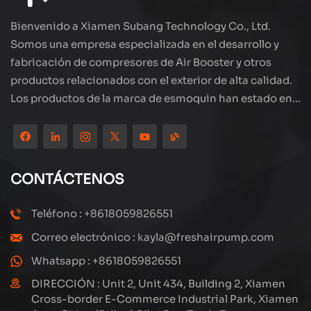
trate de inflación de neumáticos o operación de
bomba de aire pequeño, es su socio confiable.
Bienvenido a Xiamen Subang Technology Co., Ltd.
Somos una empresa especializada en el desarrollo y
fabricación de compresores de Air Booster y otros
productos relacionados con el exterior de alta calidad.
Los productos de la marca de esmoquin han estado en
todo el mundo, bien recibidos. La compañía está
ubicada en el hermoso paisaje de la ciudad costera:
Xiamen, nuestros productos se exportan a más de 80
países y regiones, con una excelente calidad ha ganado
CONTÁCTENOS
una amplia reputación internacional. Subang
Technology tiene un equipo de ventas profesional y un
Teléfono : +8618059826551
sistema eficiente de servicio postventa, siempre
Correo electrónico : kayla@freshairpump.com
estamos explorando y estudiando cómo actualizar
continuamente nuestros productos a través de la
Whatsapp : +8618059826551
innovación para satisfacer las crecientes necesidades
DIRECCIÓN : Unit 2, Unit 434, Building 2, Xiamen
de los clientes. El enfoque central de la compañía en la
Cross-border E-Commerce Industrial Park, Xiamen