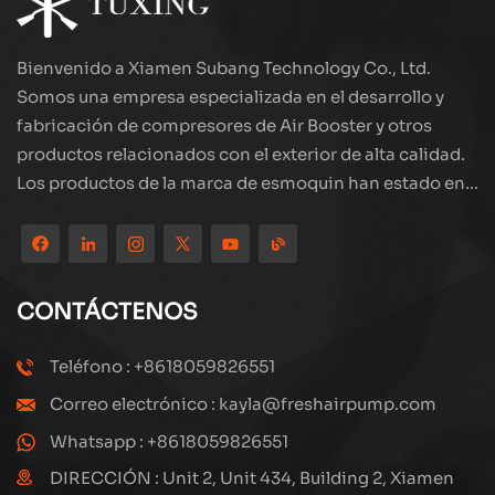
sobrecarga de energía automática. Ya sea que se
trate de inflación de neumáticos o operación de
bomba de aire pequeño, es su socio confiable.
Bienvenido a Xiamen Subang Technology Co., Ltd.
Somos una empresa especializada en el desarrollo y
fabricación de compresores de Air Booster y otros
productos relacionados con el exterior de alta calidad.
Los productos de la marca de esmoquin han estado en
todo el mundo, bien recibidos. La compañía está
ubicada en el hermoso paisaje de la ciudad costera:
Xiamen, nuestros productos se exportan a más de 80
países y regiones, con una excelente calidad ha ganado
CONTÁCTENOS
una amplia reputación internacional. Subang
Technology tiene un equipo de ventas profesional y un
Teléfono : +8618059826551
sistema eficiente de servicio postventa, siempre
Correo electrónico : kayla@freshairpump.com
estamos explorando y estudiando cómo actualizar
continuamente nuestros productos a través de la
Whatsapp : +8618059826551
innovación para satisfacer las crecientes necesidades
DIRECCIÓN : Unit 2, Unit 434, Building 2, Xiamen