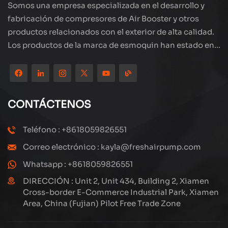
Somos una empresa especializada en el desarrollo y
fabricación de compresores de Air Booster y otros
productos relacionados con el exterior de alta calidad.
Los productos de la marca de esmoquin han estado en
todo el mundo, bien recibidos. La compañía está
ubicada en el hermoso paisaje de la ciudad costera:
Xiamen, nuestros productos se exportan a más de 80
países y regiones, con una excelente calidad ha ganado
CONTÁCTENOS
una amplia reputación internacional. Subang
Technology tiene un equipo de ventas profesional y un
Teléfono : +8618059826551
sistema eficiente de servicio postventa, siempre
Correo electrónico : kayla@freshairpump.com
estamos explorando y estudiando cómo actualizar
continuamente nuestros productos a través de la
Whatsapp : +8618059826551
innovación para satisfacer las crecientes necesidades
DIRECCIÓN : Unit 2, Unit 434, Building 2, Xiamen
de los clientes. El enfoque central de la compañía en la
Cross-border E-Commerce Industrial Park, Xiamen
Area, China (Fujian) Pilot Free Trade Zone
producción y fabricación de compresores de alta
presión, su diseño estructural es científico y razonable,