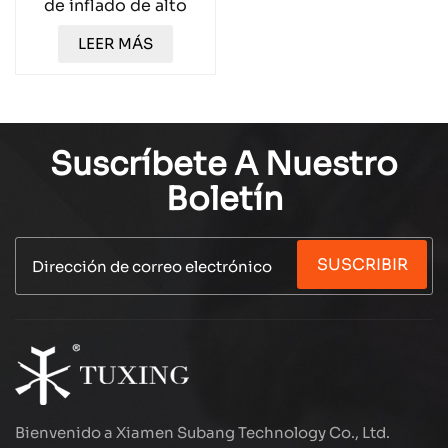
de inflado de alto
flujo de tres cilindros
LEER MÁS
TUXING 400L TX24
Suscríbete A Nuestro
Boletín
SUSCRIBIR
Bienvenido a Xiamen Subang Technology Co., Ltd.