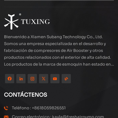
Bienvenido a Xiamen Subang Technology Co., Ltd.
Somos una empresa especializada en el desarrollo y
fabricación de compresores de Air Booster y otros
productos relacionados con el exterior de alta calidad.
Los productos de la marca de esmoquin han estado en
todo el mundo, bien recibidos. La compañía está
ubicada en el hermoso paisaje de la ciudad costera:
Xiamen, nuestros productos se exportan a más de 80
países y regiones, con una excelente calidad ha ganado
CONTÁCTENOS
una amplia reputación internacional. Subang
Technology tiene un equipo de ventas profesional y un
Teléfono : +8618059826551
sistema eficiente de servicio postventa, siempre
Correo electrónico : kayla@freshairpump.com