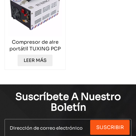
Compresor de aire
portátil TUXING PCP
de 12 V y 4500 PSI
LEER MÁS
TXES061
Suscríbete A Nuestro
Boletín
SUSCRIBIR