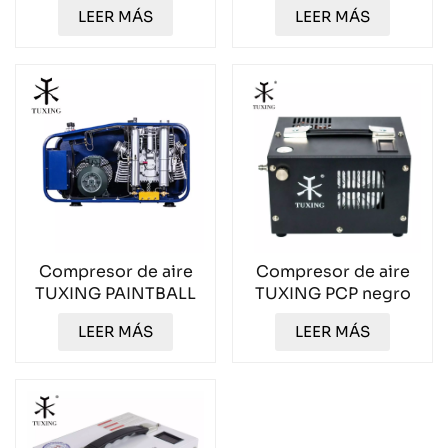
TUXING Breath de
TUXING TXCGS1200
LEER MÁS
LEER MÁS
150 l TXESB054
Compresor de aire
Compresor de aire
TUXING PAINTBALL
TUXING PCP negro
TX18 de tres cilindros
de 12 V y 300 bar
LEER MÁS
LEER MÁS
y 300 l para 300
TXES061
bares