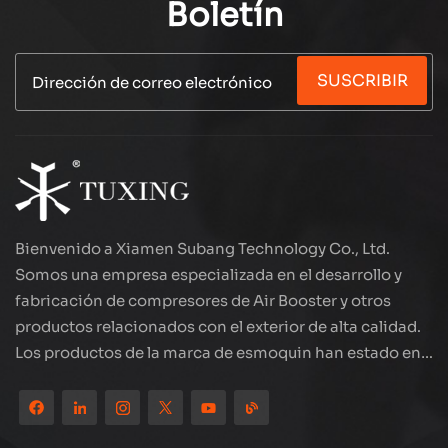
Boletín
compacto pero poderoso satisface las
necesidades de una amplia gama de aplicaciones,
desde pistolas de aire hasta equipos de buceo.
SUSCRIBIR
Bienvenido a Xiamen Subang Technology Co., Ltd.
Somos una empresa especializada en el desarrollo y
fabricación de compresores de Air Booster y otros
productos relacionados con el exterior de alta calidad.
Los productos de la marca de esmoquin han estado en
todo el mundo, bien recibidos. La compañía está
ubicada en el hermoso paisaje de la ciudad costera:
Xiamen, nuestros productos se exportan a más de 80