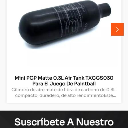
Mini PCP Matte 0.3L Air Tank TXCGS030
Para El Juego De Paintball
Cilindro de aire mate de fibra de carbono de 0.3L:
compacto, duradero, de alto rendimientoEste
cilindro de aire de fibra de carbono de 0.3L está
diseñado para confiabilidad y rendimiento,
ofreciendo una durabilidad y portabilidad
excepcionales. Ya sea para uso profesional o
Suscríbete A Nuestro
proyectos personales, este cilindro de aire