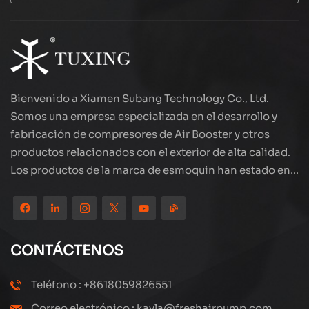
Bienvenido a Xiamen Subang Technology Co., Ltd.
Somos una empresa especializada en el desarrollo y
fabricación de compresores de Air Booster y otros
productos relacionados con el exterior de alta calidad.
Los productos de la marca de esmoquin han estado en
todo el mundo, bien recibidos. La compañía está
ubicada en el hermoso paisaje de la ciudad costera:
Xiamen, nuestros productos se exportan a más de 80
países y regiones, con una excelente calidad ha ganado
CONTÁCTENOS
una amplia reputación internacional. Subang
Technology tiene un equipo de ventas profesional y un
Teléfono : +8618059826551
sistema eficiente de servicio postventa, siempre
Correo electrónico : kayla@freshairpump.com