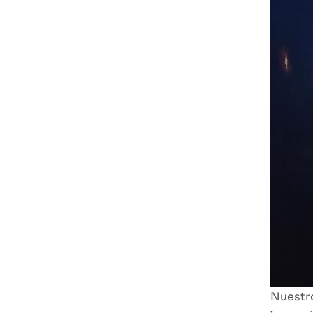
TUXING PCP
LEER MÁS
800W TXEDB062
TUXING PCP
Green 800W
Double Cylinder
LEER MÁS
Air Compressor
TXEDB062-1
Nuestro