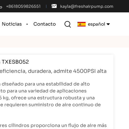
+8618059826551
kayla@freshairpump.com
Noticias
Contacto
español
English
os TXESB052
français
 eficiencia, duradera, admite 4500PSI alta
español
á diseñado para una estabilidad de alto
português
cto para una variedad de aplicaciones
 kg, ofrece una estructura robusta y una
العربية
ue requieren suministro de aire continuo de
中文
tres cilindros proporciona un flujo de aire más