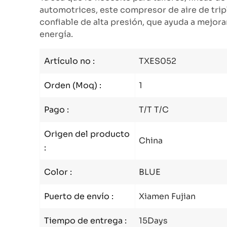
automotrices, este compresor de aire de trip
confiable de alta presión, que ayuda a mejora
energía.
Artículo no :
TXES052
Orden (Moq) :
1
Pago :
T/T T/C
Origen del producto
China
:
Color :
BLUE
Puerto de envío :
Xiamen Fujian
Tiempo de entrega :
15Days