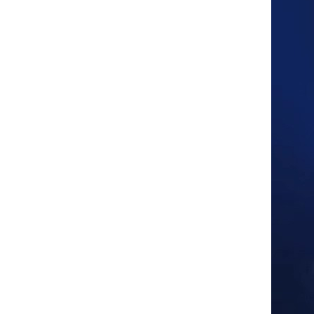
PCP 300BAR
COMPRESOR
AUTO PURGE
LEER MÁS
TXEDT033
Empresor de aire
de alambre
agrupado
LEER MÁS
TXES062
Compresor de aire
LCD de doble
cilindro de alto
LEER MÁS
rendimiento
TXEDT032-1
Compresor de aire
de doble cilindro