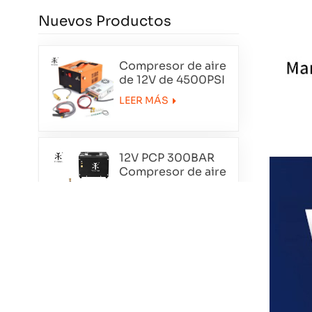
Nuevos Productos
Compresor de aire
de 12V de 4500PSI
de 12V
LEER MÁS
12V PCP 300BAR
Compresor de aire
portátil TXET062-1
LEER MÁS
Compresor de aire
de doble cilindro
de esmoquin
LEER MÁS
TXEDT032