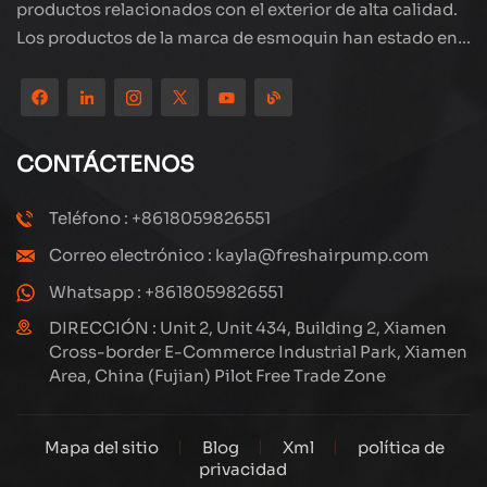
productos relacionados con el exterior de alta calidad.
Los productos de la marca de esmoquin han estado en
todo el mundo, bien recibidos. La compañía está
ubicada en el hermoso paisaje de la ciudad costera:
Xiamen, nuestros productos se exportan a más de 80
países y regiones, con una excelente calidad ha ganado
CONTÁCTENOS
una amplia reputación internacional. Subang
Technology tiene un equipo de ventas profesional y un
Teléfono : +8618059826551
sistema eficiente de servicio postventa, siempre
Correo electrónico : kayla@freshairpump.com
estamos explorando y estudiando cómo actualizar
continuamente nuestros productos a través de la
Whatsapp : +8618059826551
innovación para satisfacer las crecientes necesidades
DIRECCIÓN : Unit 2, Unit 434, Building 2, Xiamen
de los clientes. El enfoque central de la compañía en la
Cross-border E-Commerce Industrial Park, Xiamen
Area, China (Fujian) Pilot Free Trade Zone
producción y fabricación de compresores de alta
presión, su diseño estructural es científico y razonable,
para garantizar el rendimiento eficiente de los
Mapa del sitio
Blog
Xml
política de
productos. Cada producto que producimos, incluidas
privacidad