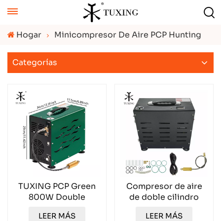
Hogar
Minicompresor De Aire PCP Hunting
Categorías
TUXING PCP Green
Compresor de aire
800W Double
de doble cilindro
Cylinder Air
TUXING PCP 800W
LEER MÁS
LEER MÁS
Compressor
TXEDB062