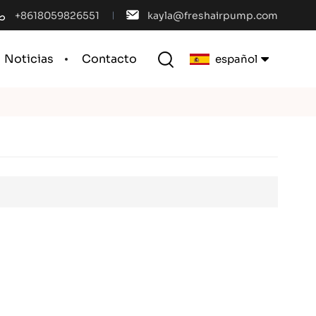
+8618059826551
kayla@freshairpump.com
Noticias
Contacto
español
English
français
español
português
العربية
中文