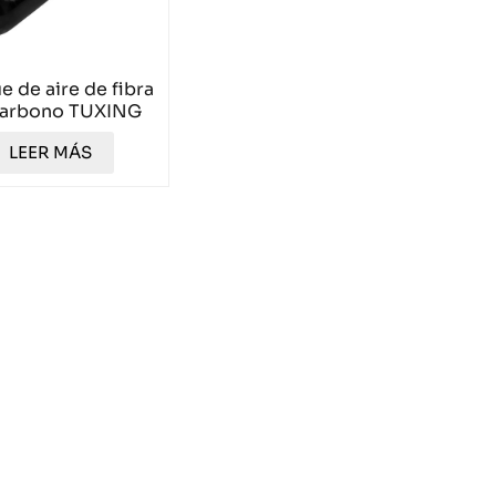
e de aire de fibra
carbono TUXING
de 0,37 l y 4500
LEER MÁS
 HPA TXCGS037