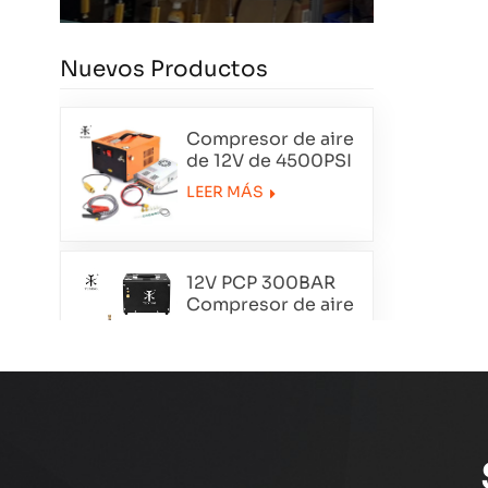
Nuevos Productos
Compresor de aire
de 12V de 4500PSI
de 12V
LEER MÁS
12V PCP 300BAR
Compresor de aire
portátil TXET062-1
LEER MÁS
Compresor de aire
de doble cilindro
de esmoquin
LEER MÁS
TXEDT032