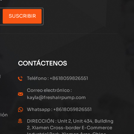
SUSCRIBIR
CONTÁCTENOS
l
Teléfono : +8618059826551
Correo electrónico :
kayla@freshairpump.com
Whatsapp : +8618059826551
sión
DIRECCIÓN : Unit 2, Unit 434, Building
2, Xiamen Cross-border E-Commerce