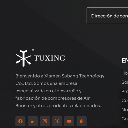
PCP 300BAR
COMPRESOR
AUTO PURGE
LEER MÁS
TXEDT033
Empresor de aire
de alambre
E
agrupado
LEER MÁS
TXES062
Ho
Bienvenido a Xiamen Subang Technology
So
Co., Ltd. Somos una empresa
especializada en el desarrollo y
Pr
Compresor de aire
LCD de doble
fabricación de compresores de Air
Co
cilindro de alto
Booster y otros productos relacionados
LEER MÁS
rendimiento
No
con el exterior de alta calidad. Los
TXEDT032-1
Co
productos de la marca de esmoquin han
Compresor de aire
estado en todo el mundo, bien recibidos.