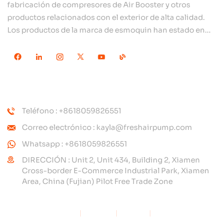
fabricación de compresores de Air Booster y otros
productos relacionados con el exterior de alta calidad.
Los productos de la marca de esmoquin han estado en
todo el mundo, bien recibidos. La compañía está
ubicada en el hermoso paisaje de la ciudad costera:
Xiamen, nuestros productos se exportan a más de 80
países y regiones, con una excelente calidad ha ganado
CONTÁCTENOS
una amplia reputación internacional. Subang
Technology tiene un equipo de ventas profesional y un
Teléfono : +8618059826551
sistema eficiente de servicio postventa, siempre
Correo electrónico : kayla@freshairpump.com
estamos explorando y estudiando cómo actualizar
continuamente nuestros productos a través de la
Whatsapp : +8618059826551
innovación para satisfacer las crecientes necesidades
DIRECCIÓN : Unit 2, Unit 434, Building 2, Xiamen
de los clientes. El enfoque central de la compañía en la
Cross-border E-Commerce Industrial Park, Xiamen
Area, China (Fujian) Pilot Free Trade Zone
producción y fabricación de compresores de alta
presión, su diseño estructural es científico y razonable,
para garantizar el rendimiento eficiente de los
Mapa del sitio
Blog
Xml
política de