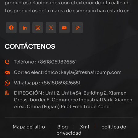
productos relacionados con el exterior de alta calidad.
Los productos de la marca de esmoquin han estado en
todo el mundo, bien recibidos. La compañía está
ubicada en el hermoso paisaje de la ciudad costera:
Xiamen, nuestros productos se exportan a más de 80
países y regiones, con una excelente calidad ha ganado
CONTÁCTENOS
una amplia reputación internacional. Subang
Technology tiene un equipo de ventas profesional y un
Teléfono : +8618059826551
sistema eficiente de servicio postventa, siempre
Correo electrónico : kayla@freshairpump.com
estamos explorando y estudiando cómo actualizar
continuamente nuestros productos a través de la
Whatsapp : +8618059826551
innovación para satisfacer las crecientes necesidades
DIRECCIÓN : Unit 2, Unit 434, Building 2, Xiamen
de los clientes. El enfoque central de la compañía en la
Cross-border E-Commerce Industrial Park, Xiamen
Area, China (Fujian) Pilot Free Trade Zone
producción y fabricación de compresores de alta
presión, su diseño estructural es científico y razonable,
para garantizar el rendimiento eficiente de los
Mapa del sitio
Blog
Xml
política de
productos. Cada producto que producimos, incluidas
privacidad