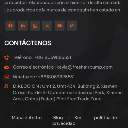
productos relacionados con el exterior de alta calidad.
Los productos de la marca de esmoquin han estado en
todo el mundo, bien recibidos. La compañía está
ubicada en el hermoso paisaje de la ciudad costera:
Xiamen, nuestros productos se exportan a más de 80
países y regiones, con una excelente calidad ha ganado
CONTÁCTENOS
una amplia reputación internacional. Subang
Technology tiene un equipo de ventas profesional y un
Teléfono : +8618059826551
sistema eficiente de servicio postventa, siempre
Correo electrónico : kayla@freshairpump.com
estamos explorando y estudiando cómo actualizar
continuamente nuestros productos a través de la
Whatsapp : +8618059826551
innovación para satisfacer las crecientes necesidades
DIRECCIÓN : Unit 2, Unit 434, Building 2, Xiamen
de los clientes. El enfoque central de la compañía en la
Cross-border E-Commerce Industrial Park, Xiamen
Area, China (Fujian) Pilot Free Trade Zone
producción y fabricación de compresores de alta
presión, su diseño estructural es científico y razonable,
para garantizar el rendimiento eficiente de los
Mapa del sitio
Blog
Xml
política de
productos. Cada producto que producimos, incluidas
privacidad