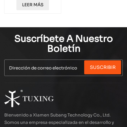
Deflate para una
LEER MÁS
seguridad y
eficiencia superiores
TXEDT033-1
Suscríbete A Nuestro
Boletín
SUSCRIBIR
Bienvenido a Xiamen Subang Technology Co., Ltd.
Somos una empresa especializada en el desarrollo y