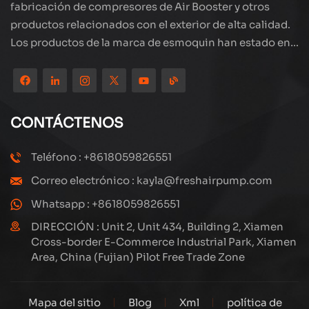
fabricación de compresores de Air Booster y otros
productos relacionados con el exterior de alta calidad.
Los productos de la marca de esmoquin han estado en
todo el mundo, bien recibidos. La compañía está
ubicada en el hermoso paisaje de la ciudad costera:
Xiamen, nuestros productos se exportan a más de 80
países y regiones, con una excelente calidad ha ganado
CONTÁCTENOS
una amplia reputación internacional. Subang
Technology tiene un equipo de ventas profesional y un
Teléfono : +8618059826551
sistema eficiente de servicio postventa, siempre
Correo electrónico : kayla@freshairpump.com
estamos explorando y estudiando cómo actualizar
continuamente nuestros productos a través de la
Whatsapp : +8618059826551
innovación para satisfacer las crecientes necesidades
DIRECCIÓN : Unit 2, Unit 434, Building 2, Xiamen
de los clientes. El enfoque central de la compañía en la
Cross-border E-Commerce Industrial Park, Xiamen
Area, China (Fujian) Pilot Free Trade Zone
producción y fabricación de compresores de alta
presión, su diseño estructural es científico y razonable,
para garantizar el rendimiento eficiente de los
Mapa del sitio
Blog
Xml
política de