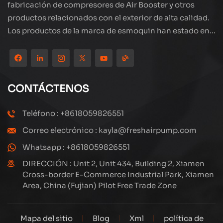
fabricación de compresores de Air Booster y otros
productos relacionados con el exterior de alta calidad.
Los productos de la marca de esmoquin han estado en
todo el mundo, bien recibidos. La compañía está
ubicada en el hermoso paisaje de la ciudad costera:
Xiamen, nuestros productos se exportan a más de 80
países y regiones, con una excelente calidad ha ganado
CONTÁCTENOS
una amplia reputación internacional. Subang
Technology tiene un equipo de ventas profesional y un
Teléfono : +8618059826551
sistema eficiente de servicio postventa, siempre
Correo electrónico : kayla@freshairpump.com
estamos explorando y estudiando cómo actualizar
continuamente nuestros productos a través de la
Whatsapp : +8618059826551
innovación para satisfacer las crecientes necesidades
DIRECCIÓN : Unit 2, Unit 434, Building 2, Xiamen
de los clientes. El enfoque central de la compañía en la
Cross-border E-Commerce Industrial Park, Xiamen
Area, China (Fujian) Pilot Free Trade Zone
producción y fabricación de compresores de alta
presión, su diseño estructural es científico y razonable,
para garantizar el rendimiento eficiente de los
Mapa del sitio
Blog
Xml
política de