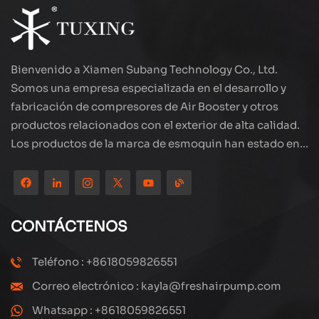
Bienvenido a Xiamen Subang Technology Co., Ltd.
Somos una empresa especializada en el desarrollo y
fabricación de compresores de Air Booster y otros
productos relacionados con el exterior de alta calidad.
Los productos de la marca de esmoquin han estado en
todo el mundo, bien recibidos. La compañía está
ubicada en el hermoso paisaje de la ciudad costera:
Xiamen, nuestros productos se exportan a más de 80
países y regiones, con una excelente calidad ha ganado
CONTÁCTENOS
una amplia reputación internacional. Subang
Technology tiene un equipo de ventas profesional y un
Teléfono : +8618059826551
sistema eficiente de servicio postventa, siempre
Correo electrónico : kayla@freshairpump.com
estamos explorando y estudiando cómo actualizar
continuamente nuestros productos a través de la
Whatsapp : +8618059826551