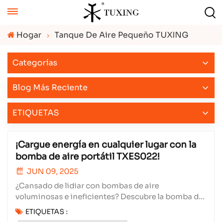
Hogar
Tanque De Aire Pequeño TUXING
Categorías
Blog Más Reciente
ETIQUETAS
¡Cargue energía en cualquier lugar con la
bomba de aire portátil TXES022!
JUN 09, 2025
¿Cansado de lidiar con bombas de aire
voluminosas e ineficientes? Descubre la bomba de
aire portátil TXES022: ¡la solución definitiva para
ETIQUETAS :
inflar tus neumáticos de forma rápida y sencilla, en