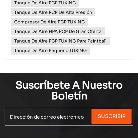
Tanque De Aire PCP TUXING
cualquier momento y lugar!¿Por qué elegir el
TXES022?✅ Alto rendimiento, diseño
Tanque De Aire PCP De Alta Presión
compactoCon una impresionant...
Compresor De Aire PCP TUXING
Tanque De Aire HPA PCP De Gran Oferta
Tanque De Aire PCP TUXING Para Paintball
Tanque De Aire Pequeño TUXING
Suscríbete A Nuestro
Boletín
SUSCRIBIR