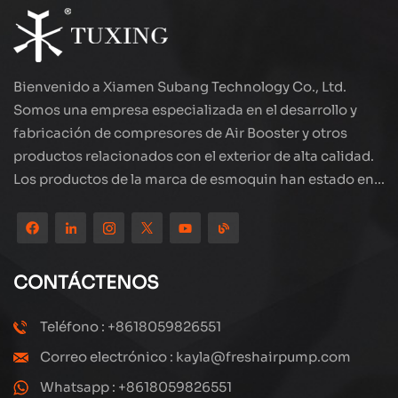
Bienvenido a Xiamen Subang Technology Co., Ltd.
Somos una empresa especializada en el desarrollo y
fabricación de compresores de Air Booster y otros
productos relacionados con el exterior de alta calidad.
Los productos de la marca de esmoquin han estado en
todo el mundo, bien recibidos. La compañía está
ubicada en el hermoso paisaje de la ciudad costera:
Xiamen, nuestros productos se exportan a más de 80
países y regiones, con una excelente calidad ha ganado
CONTÁCTENOS
una amplia reputación internacional. Subang
Technology tiene un equipo de ventas profesional y un
Teléfono : +8618059826551
sistema eficiente de servicio postventa, siempre
Correo electrónico : kayla@freshairpump.com
estamos explorando y estudiando cómo actualizar
continuamente nuestros productos a través de la
Whatsapp : +8618059826551