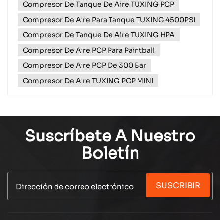
Compresor De Tanque De Aire TUXING PCP
compresores ofrecen un rendimiento constante,
eficiencia energética y confiabilidad. Desde
Compresor De Aire Para Tanque TUXING 4500PSI
modelos compactos p...
Compresor De Tanque De Aire TUXING HPA
Compresor De Aire PCP Para Paintball
Compresor De Aire PCP De 300 Bar
Compresor De Aire TUXING PCP MINI
Suscríbete A Nuestro
Boletín
SUSCRIBIR