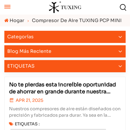
Hogar
Compresor De Aire TUXING PCP MINI
Categorías
Blog Más Reciente
ETIQUETAS
No te pierdas esta increíble oportunidad
de ahorrar en grande durante nuestra
venta previa a las fiestas del Primero de
APR 21, 2025
Mayo.
Nuestros compresores de aire están diseñados con
precisión y fabricados para durar. Ya sea en la
construcción, la manufactura o cualquier industria
ETIQUETAS :
que dependa del aire comprimido, nuestros