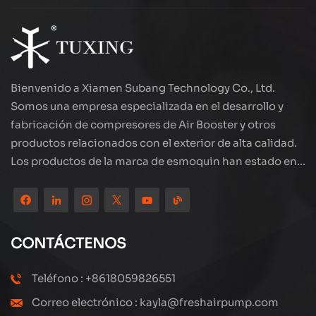
Bienvenido a Xiamen Subang Technology Co., Ltd.
Somos una empresa especializada en el desarrollo y
fabricación de compresores de Air Booster y otros
productos relacionados con el exterior de alta calidad.
Los productos de la marca de esmoquin han estado en
todo el mundo, bien recibidos. La compañía está
ubicada en el hermoso paisaje de la ciudad costera:
Xiamen, nuestros productos se exportan a más de 80
países y regiones, con una excelente calidad ha ganado
CONTÁCTENOS
una amplia reputación internacional. Subang
Technology tiene un equipo de ventas profesional y un
Teléfono : +8618059826551
sistema eficiente de servicio postventa, siempre
Correo electrónico : kayla@freshairpump.com
estamos explorando y estudiando cómo actualizar