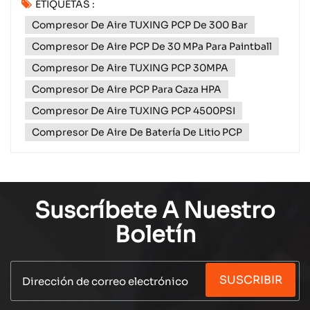
ETIQUETAS :
(precargado neumático) confiable es esencial. El
Compresor De Aire TUXING PCP De 300 Bar
TXES081 PCP de batería de litio de 12 V. Compresor
de aire Es revolucionario: ofrece 300 bar (4500 psi)
Compresor De Aire PCP De 30 MPa Para Paintball
de presión c...
Compresor De Aire TUXING PCP 30MPA
Compresor De Aire PCP Para Caza HPA
Compresor De Aire TUXING PCP 4500PSI
Compresor De Aire De Batería De Litio PCP
Suscríbete A Nuestro
Boletín
SUSCRIBIR