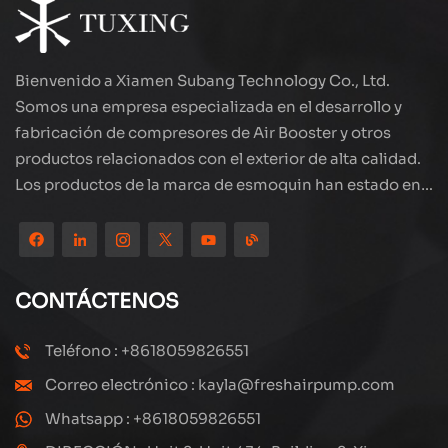
Bienvenido a Xiamen Subang Technology Co., Ltd.
Somos una empresa especializada en el desarrollo y
fabricación de compresores de Air Booster y otros
productos relacionados con el exterior de alta calidad.
Los productos de la marca de esmoquin han estado en
todo el mundo, bien recibidos. La compañía está
ubicada en el hermoso paisaje de la ciudad costera:
Xiamen, nuestros productos se exportan a más de 80
países y regiones, con una excelente calidad ha ganado
CONTÁCTENOS
una amplia reputación internacional. Subang
Technology tiene un equipo de ventas profesional y un
Teléfono : +8618059826551
sistema eficiente de servicio postventa, siempre
Correo electrónico : kayla@freshairpump.com
estamos explorando y estudiando cómo actualizar
continuamente nuestros productos a través de la
Whatsapp : +8618059826551
innovación para satisfacer las crecientes necesidades