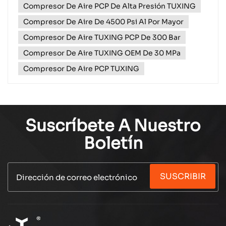
como usted. Ya sea un profesional, un aficionado o
Compresor De Aire PCP De Alta Presión TUXING
un socio comerc...
Compresor De Aire De 4500 Psi Al Por Mayor
Compresor De Aire TUXING PCP De 300 Bar
Compresor De Aire TUXING OEM De 30 MPa
Compresor De Aire PCP TUXING
Suscríbete A Nuestro
Boletín
SUSCRIBIR