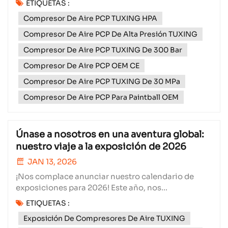
ETIQUETAS :
mantenimiento adecuado garantiza su longevidad,
Compresor De Aire PCP TUXING HPA
eficiencia y ahorro de costos. En Xiamen Subang
Technology Co., Ltd., nos especializamos en
Compresor De Aire PCP De Alta Presión TUXING
compresores de aire de a...
Compresor De Aire PCP TUXING De 300 Bar
Compresor De Aire PCP OEM CE
Compresor De Aire PCP TUXING De 30 MPa
Compresor De Aire PCP Para Paintball OEM
Únase a nosotros en una aventura global:
nuestro viaje a la exposición de 2026
JAN 13, 2026
¡Nos complace anunciar nuestro calendario de
exposiciones para 2026! Este año, nos
embarcamos en un viaje por tres continentes para
ETIQUETAS :
presentar nuestras últimas innovaciones, conectar
Exposición De Compresores De Aire TUXING
con líderes de la industria y conocer a entusiastas