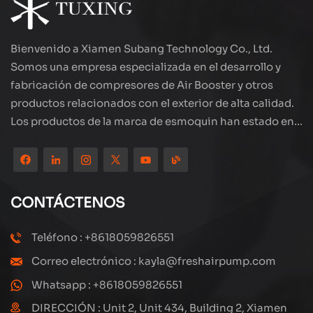
Bienvenido a Xiamen Subang Technology Co., Ltd.
Somos una empresa especializada en el desarrollo y
fabricación de compresores de Air Booster y otros
productos relacionados con el exterior de alta calidad.
Los productos de la marca de esmoquin han estado en
todo el mundo, bien recibidos. La compañía está
ubicada en el hermoso paisaje de la ciudad costera:
Xiamen, nuestros productos se exportan a más de 80
países y regiones, con una excelente calidad ha ganado
CONTÁCTENOS
una amplia reputación internacional. Subang
Technology tiene un equipo de ventas profesional y un
Teléfono : +8618059826551
sistema eficiente de servicio postventa, siempre
Correo electrónico : kayla@freshairpump.com
estamos explorando y estudiando cómo actualizar
continuamente nuestros productos a través de la
Whatsapp : +8618059826551
innovación para satisfacer las crecientes necesidades
DIRECCIÓN : Unit 2, Unit 434, Building 2, Xiamen