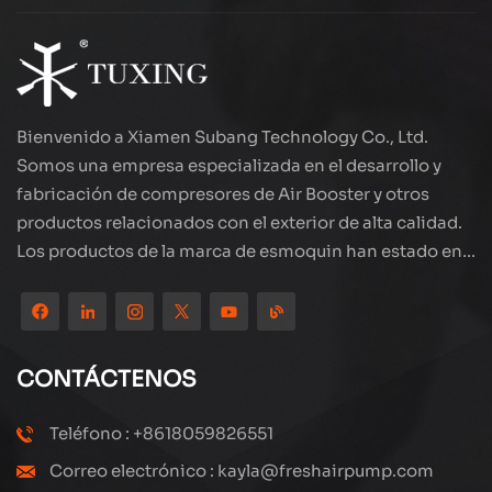
Bienvenido a Xiamen Subang Technology Co., Ltd.
Somos una empresa especializada en el desarrollo y
fabricación de compresores de Air Booster y otros
productos relacionados con el exterior de alta calidad.
Los productos de la marca de esmoquin han estado en
todo el mundo, bien recibidos. La compañía está
ubicada en el hermoso paisaje de la ciudad costera:
Xiamen, nuestros productos se exportan a más de 80
países y regiones, con una excelente calidad ha ganado
CONTÁCTENOS
una amplia reputación internacional. Subang
Technology tiene un equipo de ventas profesional y un
Teléfono : +8618059826551
sistema eficiente de servicio postventa, siempre
Correo electrónico : kayla@freshairpump.com
estamos explorando y estudiando cómo actualizar