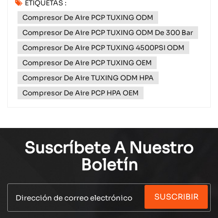
ETIQUETAS :
el espíritu navideño, un momento para la reflexión,
Compresor De Aire PCP TUXING ODM
la conexión y la gratitud sincera.Xiamen Subang
Technology Co., Ltd.Esta temporada tiene un
Compresor De Aire PCP TUXING ODM De 300 Bar
signific...
Compresor De Aire PCP TUXING 4500PSI ODM
Compresor De Aire PCP TUXING OEM
Compresor De Aire TUXING ODM HPA
Compresor De Aire PCP HPA OEM
Suscríbete A Nuestro
Boletín
SUSCRIBIR