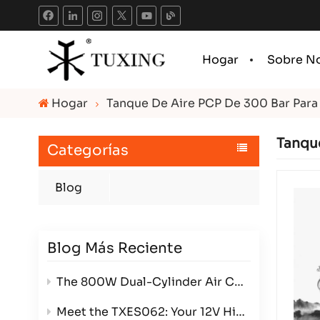
Hogar
Sobre N
Hogar
Tanque De Aire PCP De 300 Bar Para 
Tanque
Categorías
Blog
Blog Más Reciente
The 800W Dual-Cylinder Air Compressor: Power, Efficiency, and Versatility in One Compact Package
Meet the TXES062: Your 12V High-Pressure Powerhouse