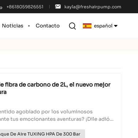
+8618059826551
kayla@freshairpump.com
Noticias
Contacto
español
English
français
español
de fibra de carbono de 2L, el nuevo mejor
ura
português
العربية
sentido agobiado por los voluminosos
ante tus emocionantes aventuras? ¡Dile adiós
中文
s y dale la bienvenida a nuestro
dro de gas de fibra de carbono de 2 litros! No
nque De Aire TUXING HPA De 300 Bar