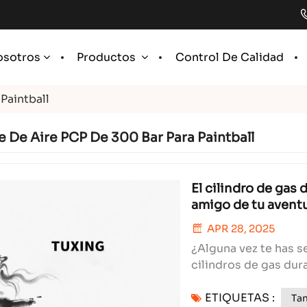
Control De Calidad
osotros
Productos
Paintball
 De Aire PCP De 300 Bar Para Paintball
El cilindro de gas 
amigo de tu avent
APR 28, 2025
¿Alguna vez te has 
cilindros de gas dur
a esos días incómodo
ETIQUETAS :
revolucionario cilin
Ta