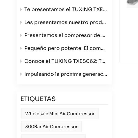
Te presentamos el TUXING TXES061-3, tu compresor de aire ultraportátil de alta presión de 4500 PSI.
Les presentamos nuestro producto estrella: el compresor de aire de 4 cilindros que redefine la velocidad y la calidad de construcción.
Presentamos el compresor de aire para bobinado TXES062: ahora en color verde con opciones de triple voltaje.
Pequeño pero potente: El compresor de aire portátil TXES061-3
Conoce el TUXING TXES062: Tu compresor de aire portátil definitivo de 300 bares para cualquier aventura.
Impulsando la próxima generación de deportes con armas de aire comprimido: Presentamos el compresor TUXING TXES062 de 12 V para mayoristas.
ETIQUETAS
Wholesale Mini Air Compressor
300Bar Air Compressor