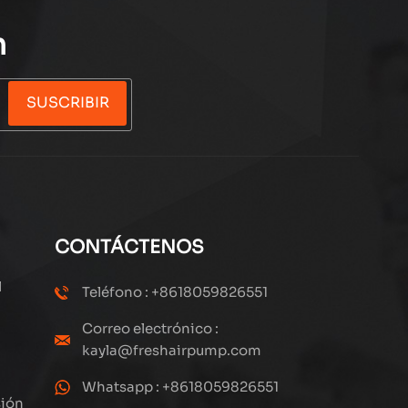
n
SUSCRIBIR
CONTÁCTENOS
l
Teléfono : +8618059826551
Correo electrónico :
kayla@freshairpump.com
Whatsapp : +8618059826551
sión