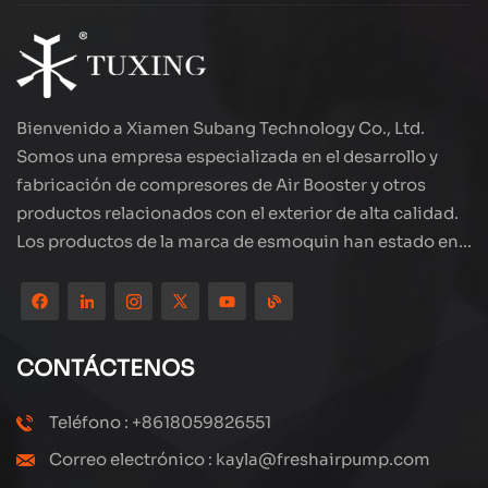
Bienvenido a Xiamen Subang Technology Co., Ltd.
Somos una empresa especializada en el desarrollo y
fabricación de compresores de Air Booster y otros
productos relacionados con el exterior de alta calidad.
Los productos de la marca de esmoquin han estado en
todo el mundo, bien recibidos. La compañía está
ubicada en el hermoso paisaje de la ciudad costera:
Xiamen, nuestros productos se exportan a más de 80
países y regiones, con una excelente calidad ha ganado
CONTÁCTENOS
una amplia reputación internacional. Subang
Technology tiene un equipo de ventas profesional y un
Teléfono : +8618059826551
sistema eficiente de servicio postventa, siempre
Correo electrónico : kayla@freshairpump.com
estamos explorando y estudiando cómo actualizar