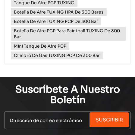
Tanque De Aire PCP TUXING
convierten en un componente esencial en
actividades como el buceo, el paintball y en
Botella De Aire TUXING HPA De 300 Bares
sistemas que utilizan...
Botella De Aire TUXING PCP De 300 Bar
Botella De Aire PCP Para Paintball TUXING De 300
Bar
Mini Tanque De Aire PCP
Cilindro De Gas TUXING PCP De 300 Bar
Suscríbete A Nuestro
Boletín
SUSCRIBIR