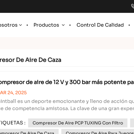
Control De Calidad
osotros
Productos
esor De Aire De Caza
ompresor de aire de 12 V y 300 bar más potente pa
AR 24, 2025
aintball es un deporte emocionante y lleno de acción q
e de competencia amistosa. La clave de una gran experi
onente crucial que a menudo pasa desapercibido, pero 
TIQUETAS :
Compresor De Aire PCP TUXING Con Filtro
mpresor De Aire De Caza
Compresor De Aire Para Juegos 