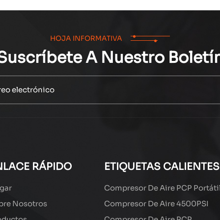
HOJA INFORMATIVA
Suscríbete A Nuestro Boletí
NLACE RÁPIDO
ETIQUETAS CALIENTES
gar
Compresor De Aire PCP Portáti
bre Nosotros
Compresor De Aire 4500PSI
oductos
Compresor De Aire PCP