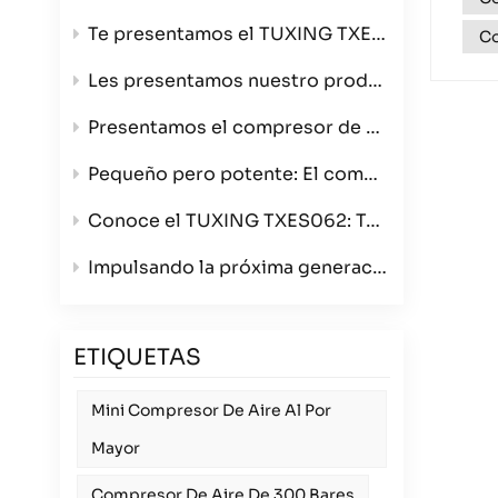
Te presentamos el TUXING TXES061-3, tu compresor de aire ultraportátil de alta presión de 4500 PSI.
Co
Les presentamos nuestro producto estrella: el compresor de aire de 4 cilindros que redefine la velocidad y la calidad de construcción.
Presentamos el compresor de aire para bobinado TXES062: ahora en color verde con opciones de triple voltaje.
Pequeño pero potente: El compresor de aire portátil TXES061-3
Conoce el TUXING TXES062: Tu compresor de aire portátil definitivo de 300 bares para cualquier aventura.
Impulsando la próxima generación de deportes con armas de aire comprimido: Presentamos el compresor TUXING TXES062 de 12 V para mayoristas.
ETIQUETAS
Mini Compresor De Aire Al Por
Mayor
Compresor De Aire De 300 Bares