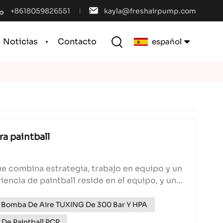
+8618059826551
kayla@freshairpump.com
Noticias
Contacto
español
English
français
español
ra paintball
português
ue combina estrategia, trabajo en equipo y un
العربية
encia de paintball reside en el equipo, y un
que es de suma importancia, es el co...
中文
Bomba De Aire TUXING De 300 Bar Y HPA
De Paintball PCP