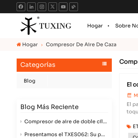
Hogar
Sobre N
Hogar
Compresor De Aire De Caza
Compr
Categorías
Blog
El c
M
El p
Blog Más Reciente
toqu
comp
Compresor de aire de doble cilindro de 800 W: potencia, eficiencia y versatilidad en un paquete compacto.
E
Presentamos el TXES062: Su potente generador de alta presión de 12 V.
Co