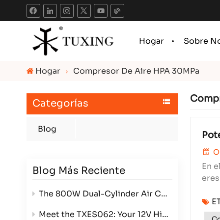
Hogar
Sobre N
Hogar
Compresor De Aire HPA 30MPa
Compr
Categorías
Blog
Pote
O
En e
Blog Más Reciente
eres
fuen
The 800W Dual-Cylinder Air Compressor: Power, Efficiency, and Versatility in One Compact Package
E
Meet the TXES062: Your 12V High-Pressure Powerhouse
Co