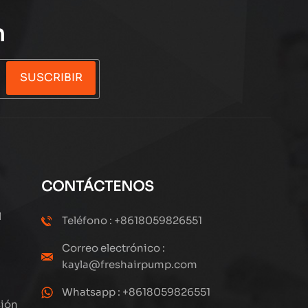
n
SUSCRIBIR
CONTÁCTENOS
l
Teléfono : +8618059826551
Correo electrónico :
kayla@freshairpump.com
Whatsapp : +8618059826551
sión