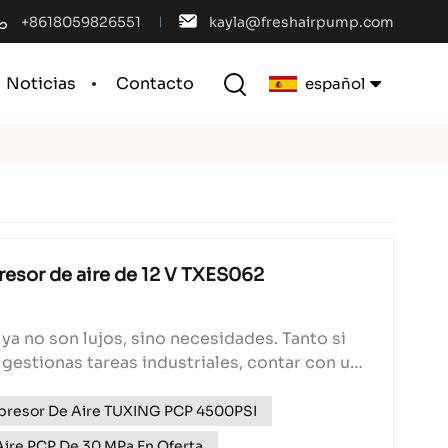
+8618059826551
kayla@freshairpump.com
Noticias
Contacto
español
English
français
español
resor de aire de 12 V TXES062
português
 ya no son lujos, sino necesidades. Tanto si
العربية
 gestionas tareas industriales, contar con una
ia. Ahí es donde entra en...
中文
resor De Aire TUXING PCP 4500PSI
ire PCP De 30 MPa En Oferta