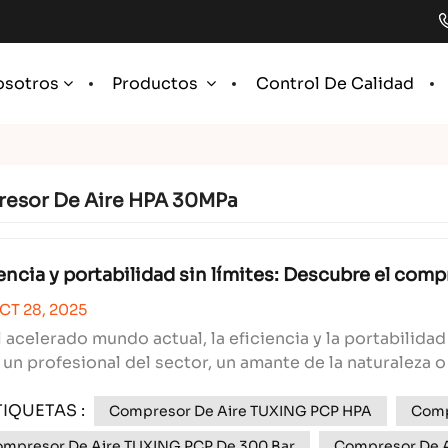
Control De Calidad
osotros
Productos
esor De Aire HPA 30MPa
ncia y portabilidad sin límites: Descubre el comp
CT 28, 2025
l acelerado mundo actual, la eficiencia y la portabilidad
 un profesional del sector, un amante de la naturaleza o
te fiable de aire a alta presión puede marcar la diferenc
TIQUETAS :
Compresor De Aire TUXING PCP HPA
Comp
mpresor De Aire TUXING PCP De 300 Bar
Compresor De A