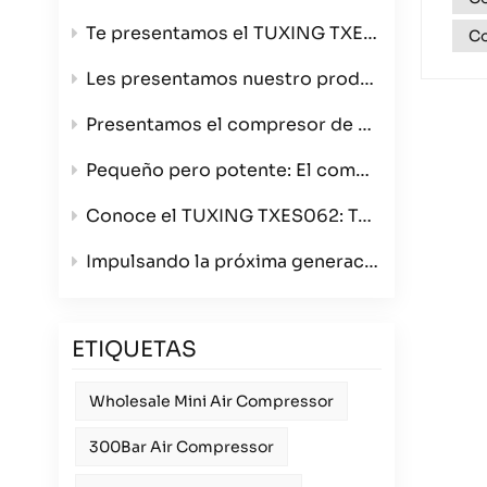
Te presentamos el TUXING TXES061-3, tu compresor de aire ultraportátil de alta presión de 4500 PSI.
Co
Les presentamos nuestro producto estrella: el compresor de aire de 4 cilindros que redefine la velocidad y la calidad de construcción.
Presentamos el compresor de aire para bobinado TXES062: ahora en color verde con opciones de triple voltaje.
Pequeño pero potente: El compresor de aire portátil TXES061-3
Conoce el TUXING TXES062: Tu compresor de aire portátil definitivo de 300 bares para cualquier aventura.
Impulsando la próxima generación de deportes con armas de aire comprimido: Presentamos el compresor TUXING TXES062 de 12 V para mayoristas.
ETIQUETAS
Wholesale Mini Air Compressor
300Bar Air Compressor