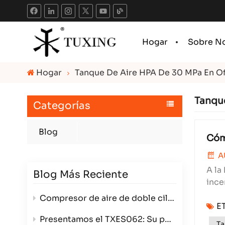
Hogar
Sobre N
Hogar
Tanque De Aire HPA De 30 MPa En Of
Tanque
Categorías
Blog
Cómo
A
A la
Blog Más Reciente
ince
fabr
Compresor de aire de doble cilindro de 800 W: potencia, eficiencia y versatilidad en un paquete compacto.
E
Presentamos el TXES062: Su potente generador de alta presión de 12 V.
Ta