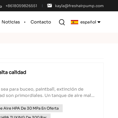
+8618059826551
kayla@freshairpump.com
Noticias
Contacto
español
English
français
español
alta calidad
português
 sea para buceo, paintball, extinción de
العربية
idad son primordiales. Un tanque de aire mal
uido garantiza seguridad, durabil...
中文
e Aire HPA De 30 MPa En Oferta
P HPA TUXING De 300 Bar