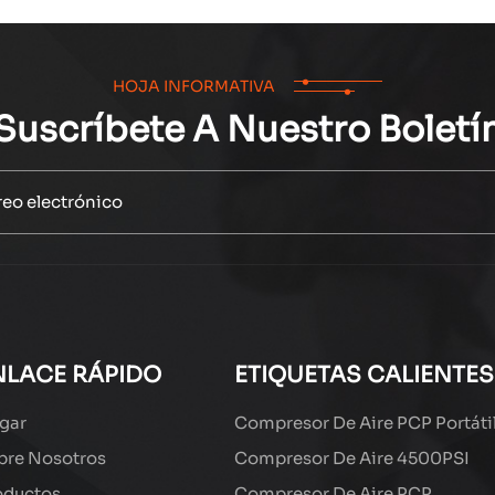
HOJA INFORMATIVA
Suscríbete A Nuestro Boletí
NLACE RÁPIDO
ETIQUETAS CALIENTES
gar
Compresor De Aire PCP Portáti
bre Nosotros
Compresor De Aire 4500PSI
oductos
Compresor De Aire PCP