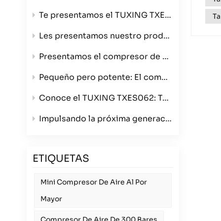
Te presentamos el TUXING TXES061-3, tu compresor de aire ultraportátil de alta presión de 4500 PSI.
Ta
Les presentamos nuestro producto estrella: el compresor de aire de 4 cilindros que redefine la velocidad y la calidad de construcción.
Presentamos el compresor de aire para bobinado TXES062: ahora en color verde con opciones de triple voltaje.
Pequeño pero potente: El compresor de aire portátil TXES061-3
Conoce el TUXING TXES062: Tu compresor de aire portátil definitivo de 300 bares para cualquier aventura.
Impulsando la próxima generación de deportes con armas de aire comprimido: Presentamos el compresor TUXING TXES062 de 12 V para mayoristas.
ETIQUETAS
Mini Compresor De Aire Al Por
Mayor
Compresor De Aire De 300 Bares