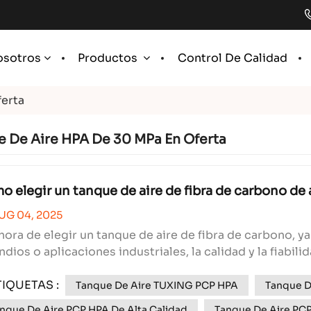
Control De Calidad
osotros
Productos
erta
 De Aire HPA De 30 MPa En Oferta
 elegir un tanque de aire de fibra de carbono de 
UG 04, 2025
 hora de elegir un tanque de aire de fibra de carbono, ya
ndios o aplicaciones industriales, la calidad y la fiabil
icado puede ser peligroso, mientras que uno bien constr
TIQUETAS :
Tanque De Aire TUXING PCP HPA
Tanque D
nque De Aire PCP HPA De Alta Calidad
Tanque De Aire PC