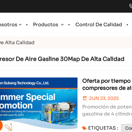
Control De Calidad
osotros
Productos
e Alta Calidad
esor De Aire Gasline 30Map De Alta Calidad
Oferta por tiempo 
compresores de air
JUN 23, 2025
Promoción de potenc
gasolina de 4 cilin
Technology Co., Ltd
ETIQUETAS :
gasolina de 4 cilind
Co