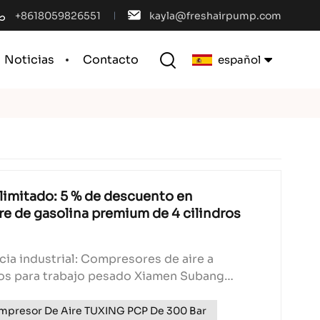
+8618059826551
kayla@freshairpump.com
Noticias
Contacto
español
English
français
español
limitado: 5 % de descuento en
e de gasolina premium de 4 cilindros
português
العربية
ia industrial: Compresores de aire a
dros para trabajo pesado Xiamen Subang
中文
. presenta nuestros compresores de aire de
ros de calidad profesional con un rendimiento
mpresor De Aire TUXING PCP De 300 Bar