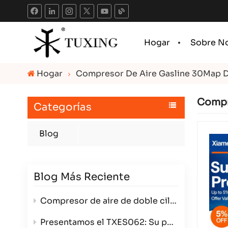
Hogar
Sobre N
Hogar
Compresor De Aire Gasline 30Map D
Compr
Categorías
Blog
Blog Más Reciente
Compresor de aire de doble cilindro de 800 W: potencia, eficiencia y versatilidad en un paquete compacto.
Presentamos el TXES062: Su potente generador de alta presión de 12 V.