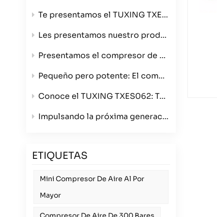
Te presentamos el TUXING TXES061-3, tu compresor de aire ultraportátil de alta presión de 4500 PSI.
Les presentamos nuestro producto estrella: el compresor de aire de 4 cilindros que redefine la velocidad y la calidad de construcción.
Presentamos el compresor de aire para bobinado TXES062: ahora en color verde con opciones de triple voltaje.
Pequeño pero potente: El compresor de aire portátil TXES061-3
Conoce el TUXING TXES062: Tu compresor de aire portátil definitivo de 300 bares para cualquier aventura.
Impulsando la próxima generación de deportes con armas de aire comprimido: Presentamos el compresor TUXING TXES062 de 12 V para mayoristas.
ETIQUETAS
Mini Compresor De Aire Al Por
Mayor
Compresor De Aire De 300 Bares