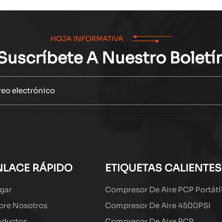
HOJA INFORMATIVA
Suscríbete A Nuestro Boletí
NLACE RÁPIDO
ETIQUETAS CALIENTES
gar
Compresor De Aire PCP Portáti
bre Nosotros
Compresor De Aire 4500PSI
oductos
Compresor De Aire PCP