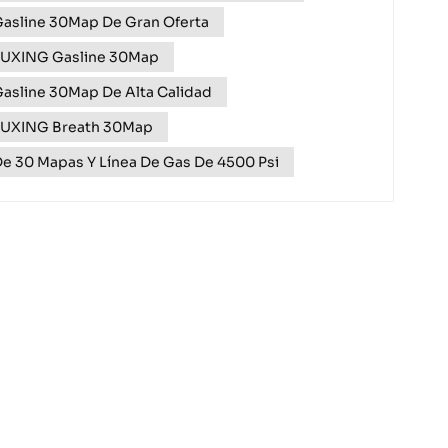
PSI, ¡ahora con un 5% de descuento de...
asline 30Map De Gran Oferta
TUXING Gasline 30Map
asline 30Map De Alta Calidad
TUXING Breath 30Map
e 30 Mapas Y Línea De Gas De 4500 Psi