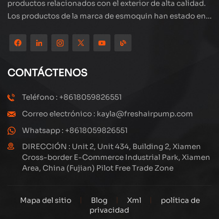
productos relacionados con el exterior de alta calidad.
Los productos de la marca de esmoquin han estado en
todo el mundo, bien recibidos. La compañía está
ubicada en el hermoso paisaje de la ciudad costera:
Xiamen, nuestros productos se exportan a más de 80
países y regiones, con una excelente calidad ha ganado
CONTÁCTENOS
una amplia reputación internacional. Subang
Technology tiene un equipo de ventas profesional y un
Teléfono : +8618059826551
sistema eficiente de servicio postventa, siempre
Correo electrónico : kayla@freshairpump.com
estamos explorando y estudiando cómo actualizar
continuamente nuestros productos a través de la
Whatsapp : +8618059826551
innovación para satisfacer las crecientes necesidades
DIRECCIÓN : Unit 2, Unit 434, Building 2, Xiamen
de los clientes. El enfoque central de la compañía en la
Cross-border E-Commerce Industrial Park, Xiamen
Area, China (Fujian) Pilot Free Trade Zone
producción y fabricación de compresores de alta
presión, su diseño estructural es científico y razonable,
para garantizar el rendimiento eficiente de los
Mapa del sitio
Blog
Xml
política de
productos. Cada producto que producimos, incluidas
privacidad