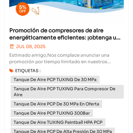
Promoción de compresores de aire
energéticamente eficientes: ¡obtenga un
5% de descuento en pedidos superiores a
JUL 08, 2025
$1000!
Estimado amigo,Nos complace anunciar una
promoción por tiempo limitado en nuestros
compresores de aire de alto rendimiento¡Desde
ETIQUETAS :
ahora hasta el 15/07/2025, disfruta de un descuento
Tanque De Aire PCP TUXING De 30 MPa
exclusivo del 5% en todos los pedidos superiores a
$1000! ¿Por qué elegir nuestros compresores de
Tanque De Aire PCP TUXING Para Compresor De
aire?Nuestros compres...
Aire
Tanque De Aire PCP De 30 MPa En Oferta
Tanque De Aire PCP TUXING 300Bar
Tanque De Aire TUXING Paintball HPA PCP
Tanque De Aire PCP De Alta Presión De 30 MPa