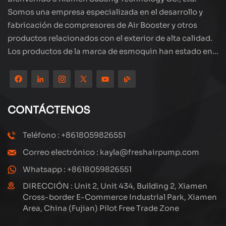
Somos una empresa especializada en el desarrollo y
fabricación de compresores de Air Booster y otros
productos relacionados con el exterior de alta calidad.
Los productos de la marca de esmoquin han estado en
todo el mundo, bien recibidos. La compañía está
ubicada en el hermoso paisaje de la ciudad costera:
Xiamen, nuestros productos se exportan a más de 80
países y regiones, con una excelente calidad ha ganado
CONTÁCTENOS
una amplia reputación internacional. Subang
Technology tiene un equipo de ventas profesional y un
Teléfono : +8618059826551
sistema eficiente de servicio postventa, siempre
Correo electrónico : kayla@freshairpump.com
estamos explorando y estudiando cómo actualizar
continuamente nuestros productos a través de la
Whatsapp : +8618059826551
innovación para satisfacer las crecientes necesidades
DIRECCIÓN : Unit 2, Unit 434, Building 2, Xiamen
de los clientes. El enfoque central de la compañía en la
Cross-border E-Commerce Industrial Park, Xiamen
Area, China (Fujian) Pilot Free Trade Zone
producción y fabricación de compresores de alta
presión, su diseño estructural es científico y razonable,