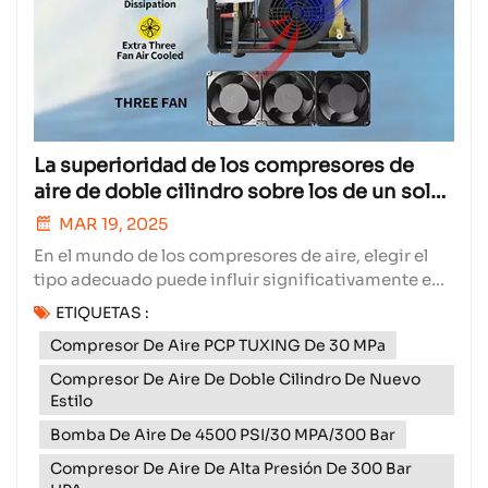
La superioridad de los compresores de
aire de doble cilindro sobre los de un solo
cilindro
MAR 19, 2025
En el mundo de los compresores de aire, elegir el
tipo adecuado puede influir significativamente en
la eficiencia y el rendimiento de sus operaciones.
ETIQUETAS :
Hoy exploraremos por qué los compresores de aire
Compresor De Aire PCP TUXING De 30 MPa
de dos cilindros suelen ser mejores que los de un
solo cilindro.Potencia de salida inigualableLos co...
Compresor De Aire De Doble Cilindro De Nuevo
Estilo
Bomba De Aire De 4500 PSI/30 MPA/300 Bar
Compresor De Aire De Alta Presión De 300 Bar