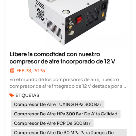
Libere la comodidad con nuestro
compresor de aire incorporado de 12 V
FEB 28, 2025
En el mundo de los compresores de aire, nuestro
compresor de aire integrado de 12 V destaca por su
innovación, ofreciendo comodidad y eficiencia
ETIQUETAS :
inigualables. Este dispositivo compacto pero
Compresor De Aire TUXING HPa 300 Bar
potente está diseñado para satisfacer una amplia
gama de necesidades de inflado, tanto en carretera
Compresor De Aire HPa 300 Bar De Alta Calidad
como en ca...
Compresor De Aire PCP De 300 Bar
Compresor De Aire De 30 MPa Para Juegos De