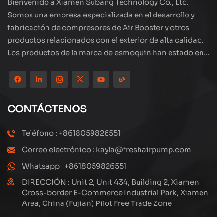
Bienvenido a Xiamen Subang Technology Co., Ltd.
Somos una empresa especializada en el desarrollo y
fabricación de compresores de Air Booster y otros
productos relacionados con el exterior de alta calidad.
Los productos de la marca de esmoquin han estado en
todo el mundo, bien recibidos. La compañía está
ubicada en el hermoso paisaje de la ciudad costera:
Xiamen, nuestros productos se exportan a más de 80
países y regiones, con una excelente calidad ha ganado
CONTÁCTENOS
una amplia reputación internacional. Subang
Technology tiene un equipo de ventas profesional y un
Teléfono : +8618059826551
sistema eficiente de servicio postventa, siempre
Correo electrónico : kayla@freshairpump.com
estamos explorando y estudiando cómo actualizar
continuamente nuestros productos a través de la
Whatsapp : +8618059826551
innovación para satisfacer las crecientes necesidades
DIRECCIÓN : Unit 2, Unit 434, Building 2, Xiamen
de los clientes. El enfoque central de la compañía en la
Cross-border E-Commerce Industrial Park, Xiamen
Area, China (Fujian) Pilot Free Trade Zone
producción y fabricación de compresores de alta
presión, su diseño estructural es científico y razonable,