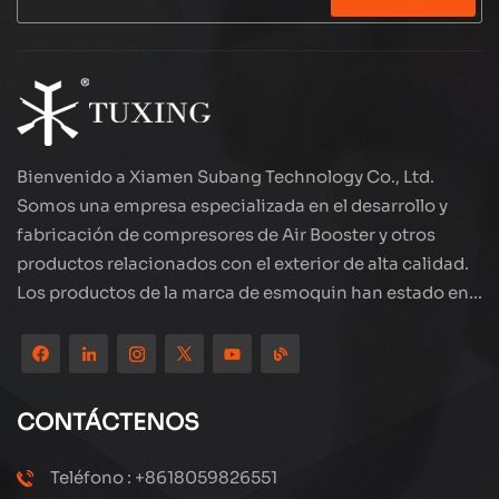
Bienvenido a Xiamen Subang Technology Co., Ltd.
Somos una empresa especializada en el desarrollo y
fabricación de compresores de Air Booster y otros
productos relacionados con el exterior de alta calidad.
Los productos de la marca de esmoquin han estado en
todo el mundo, bien recibidos. La compañía está
ubicada en el hermoso paisaje de la ciudad costera:
Xiamen, nuestros productos se exportan a más de 80
países y regiones, con una excelente calidad ha ganado
CONTÁCTENOS
una amplia reputación internacional. Subang
Technology tiene un equipo de ventas profesional y un
Teléfono : +8618059826551
sistema eficiente de servicio postventa, siempre