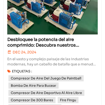
Desbloquee la potencia del aire
comprimido: Descubra nuestros
compresores de aire superior - muesca
DEC 24, 2024
En el vasto y complejo paisaje de las industrias
modernas, hay un caballo de batalla que a menudo
opera detrás de escena, pero su impacto se siente
ETIQUETAS :
en todos los aspectos de la producción: el
Compresor De Aire Del Juego De Paintball
compresor de aire. A pesar de ser un héroe no
reconocido, los compresores de aire son el alma de
Bomba De Aire Para Bucear
innumerables...
Compresor De Aire Deportivo Al Aire Libre
Compresor De 300 Bares
Fire Fingu