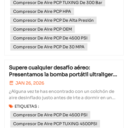
Compresor De Aire PCP TUXING De 300 Bar
simple cambio de calendario: representa nuestro
compromiso continuo con la innovación, la calidad
Compresor De Aire PCP HPA
y la atenci...
Compresor De Aire PCP De Alta Presión
Compresor De Aire PCP OEM
Compresor De Aire PCP De 4500 PSI
Compresor De Aire PCP De 30 MPA
Supere cualquier desafío aéreo:
Presentamos la bomba portátil ultraligera
TXES061-3
JAN 26, 2026
¿Alguna vez te has encontrado con un colchón de
aire desinflado justo antes de irte a dormir en un
viaje de campamento? ¿O has tenido que inflar
ETIQUETAS :
rápidamente la llanta de la bicicleta de tu hijo antes
Compresor De Aire PCP De 4500 PSI
de un paseo familiar? Inflar el colchón no debería
ser una tarea que requiera equipo voluminoso ni u...
Compresor De Aire PCP TUXING 4500PSI