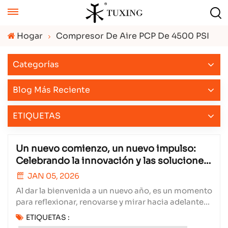
Hogar
Compresor De Aire PCP De 4500 PSI
Categorías
Blog Más Reciente
ETIQUETAS
Un nuevo comienzo, un nuevo impulso:
Celebrando la innovación y las soluciones
personalizadas en el nuevo año
JAN 05, 2026
Al dar la bienvenida a un nuevo año, es un momento
para reflexionar, renovarse y mirar hacia adelante
con ambición. Xiamen Subang Technology Co.,
ETIQUETAS :
Ltd.El comienzo del año simboliza más que un