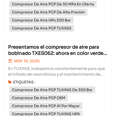
Compresor De Aire PCP De 30 MPa En Oferta
Compresor De Aire PCP De Alta Presión
Compresor De Aire HPa 300 Bar
Compresor De Aire PCP TUXING
Presentamos el compresor de aire para
bobinado TXES062: ahora en color verde
con opciones de triple voltaje.
MAY 19, 2026
En TUXING, trabajamos constantemente para que
el inflado de neumáticos y el mantenimiento de
aire sean más fáciles, flexibles y fiables. Hoy nos
ETIQUETAS :
enorgullece presentar una nueva imagen para
Compresor De Aire PCP TUXING De 300 Bar
nuestro popular compresor de aire para bobinado
TXES062: una elegante edición verde que combina
Compresor De Aire PCP OEM
estilo con el r...
Compresor De Aire PCP Al Por Mayor
Compresor De Aire PCP TUXING HPA