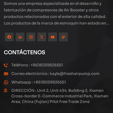
Somos una empresa especializada en el desarrollo y
fabricación de compresores de Air Booster y otros
productos relacionados con el exterior de alta calidad.
Los productos de la marca de esmoquin han estado en
todo el mundo, bien recibidos. La compañía está
ubicada en el hermoso paisaje de la ciudad costera:
Xiamen, nuestros productos se exportan a más de 80
países y regiones, con una excelente calidad ha ganado
CONTÁCTENOS
una amplia reputación internacional. Subang
Technology tiene un equipo de ventas profesional y un
Teléfono : +8618059826551
sistema eficiente de servicio postventa, siempre
Correo electrónico : kayla@freshairpump.com
estamos explorando y estudiando cómo actualizar
continuamente nuestros productos a través de la
Whatsapp : +8618059826551
innovación para satisfacer las crecientes necesidades
DIRECCIÓN : Unit 2, Unit 434, Building 2, Xiamen
de los clientes. El enfoque central de la compañía en la
Cross-border E-Commerce Industrial Park, Xiamen
Area, China (Fujian) Pilot Free Trade Zone
producción y fabricación de compresores de alta
presión, su diseño estructural es científico y razonable,