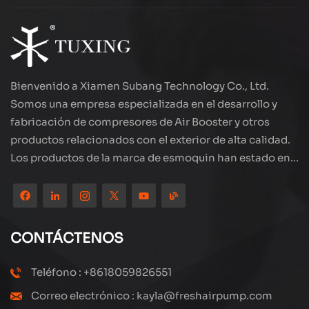
Bienvenido a Xiamen Subang Technology Co., Ltd.
Somos una empresa especializada en el desarrollo y
fabricación de compresores de Air Booster y otros
productos relacionados con el exterior de alta calidad.
Los productos de la marca de esmoquin han estado en
todo el mundo, bien recibidos. La compañía está
ubicada en el hermoso paisaje de la ciudad costera:
Xiamen, nuestros productos se exportan a más de 80
países y regiones, con una excelente calidad ha ganado
CONTÁCTENOS
una amplia reputación internacional. Subang
Technology tiene un equipo de ventas profesional y un
Teléfono : +8618059826551
sistema eficiente de servicio postventa, siempre
Correo electrónico : kayla@freshairpump.com
estamos explorando y estudiando cómo actualizar