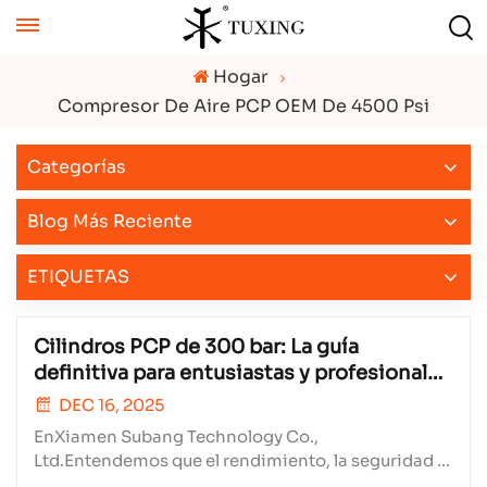
Hogar
Compresor De Aire PCP OEM De 4500 Psi
Categorías
Blog Más Reciente
ETIQUETAS
Cilindros PCP de 300 bar: La guía
definitiva para entusiastas y profesionales
de las pistolas de aire comprimido
DEC 16, 2025
EnXiamen Subang Technology Co.,
Ltd.Entendemos que el rendimiento, la seguridad y
la fiabilidad son fundamentales para los usuarios