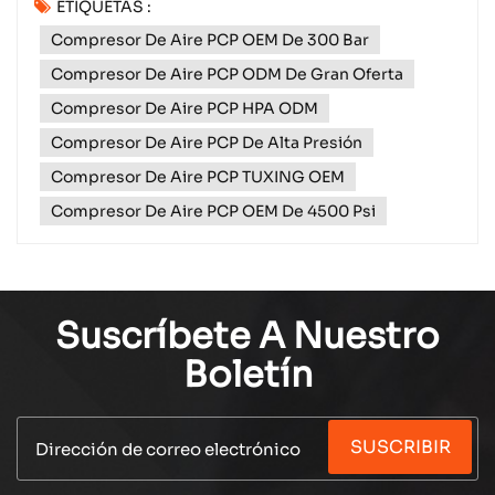
ETIQUETAS :
de pistolas de aire comprimido, jugadores de
Compresor De Aire PCP OEM De 300 Bar
paintball y profesionales del buceo. El corazón de
cualquier sistema de aire a alta presión (HPA) es su
Compresor De Aire PCP ODM De Gran Oferta
cilindro, y el PCP3...
Compresor De Aire PCP HPA ODM
Compresor De Aire PCP De Alta Presión
Compresor De Aire PCP TUXING OEM
Compresor De Aire PCP OEM De 4500 Psi
Suscríbete A Nuestro
Boletín
SUSCRIBIR