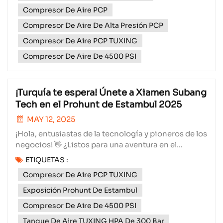
estam...
Compresor De Aire PCP
Compresor De Aire De Alta Presión PCP
Compresor De Aire PCP TUXING
Compresor De Aire De 4500 PSI
¡Turquía te espera! Únete a Xiamen Subang
Tech en el Prohunt de Estambul 2025
MAY 12, 2025
¡Hola, entusiastas de la tecnología y pioneros de los
negocios! 👋 ¿Listos para una aventura en el
corazón de Turquía? ¡Nosotros sí! Xiamen Subang
ETIQUETAS :
Technology Co., Ltd. se prepara para uno de los
Compresor De Aire PCP TUXING
eventos más emocionantes del año: el Istanbul
Prohunt, ¡y les ofrecemos la mejor alfombra roja!​
Exposición Prohunt De Estambul
Del 28 al...
Compresor De Aire De 4500 PSI
Tanque De Aire TUXING HPA De 300 Bar