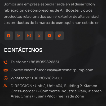
Somos una empresa especializada en el desarrollo y
fabricación de compresores de Air Booster y otros
productos relacionados con el exterior de alta calidad.
Los productos de la marca de esmoquin han estado en
todo el mundo, bien recibidos. La compañía está
ubicada en el hermoso paisaje de la ciudad costera:
Xiamen, nuestros productos se exportan a más de 80
países y regiones, con una excelente calidad ha ganado
CONTÁCTENOS
una amplia reputación internacional. Subang
Technology tiene un equipo de ventas profesional y un
Teléfono : +8618059826551
sistema eficiente de servicio postventa, siempre
Correo electrónico : kayla@freshairpump.com
estamos explorando y estudiando cómo actualizar
continuamente nuestros productos a través de la
Whatsapp : +8618059826551
innovación para satisfacer las crecientes necesidades
DIRECCIÓN : Unit 2, Unit 434, Building 2, Xiamen
de los clientes. El enfoque central de la compañía en la
Cross-border E-Commerce Industrial Park, Xiamen
Area, China (Fujian) Pilot Free Trade Zone
producción y fabricación de compresores de alta
presión, su diseño estructural es científico y razonable,