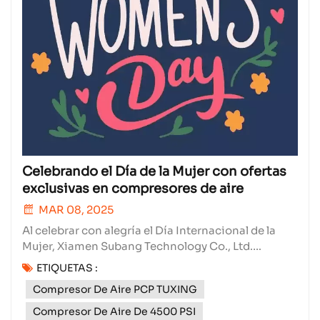
Celebrando el Día de la Mujer con ofertas
exclusivas en compresores de aire
MAR 08, 2025
Al celebrar con alegría el Día Internacional de la
Mujer, Xiamen Subang Technology Co., Ltd.
aprovecha este momento no solo para rendir
ETIQUETAS :
homenaje a las destacadas contribuciones de las
Compresor De Aire PCP TUXING
mujeres, sino también para presentar ofertas
exclusivas en nuestros compresores de aire
Compresor De Aire De 4500 PSI