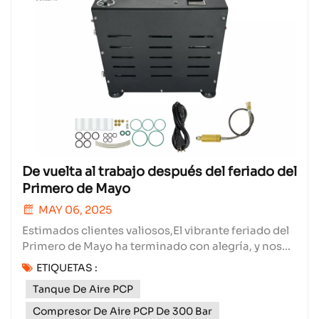
De vuelta al trabajo después del feriado del
Primero de Mayo
MAY 06, 2025
Estimados clientes valiosos,El vibrante feriado del
Primero de Mayo ha terminado con alegría, y nos
complace anunciar que nuestro equipo está de
ETIQUETAS :
vuelta con toda su energía, listo para servirles con
Tanque De Aire PCP
la misma dedicación y entusiasmo de siempre. Si
bien el feriado les brindó un merecido descanso,
Compresor De Aire PCP De 300 Bar