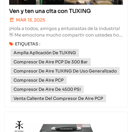
Ven y ten una cita con TUXING
MAR 13, 2025
¡Hola a todos, amigos y entusiastas de la industria!
👋 Me emociona mucho compartir con ustedes hoy
todo sobre Xiamen Subang Technology Co., Ltd.
ETIQUETAS :
Somos una empresa líder en el mundo de
Amplia Aplicación De TUXING
compresores de aire y cilindros de gas, y les
aseguro que nuestra trayectoria ha sido realmente
Compresor De Aire PCP De 300 Bar
increíble.La calidad...
Compresor De Aire TUXING De Uso Generalizado
Compresor De Aire PCP
Compresor De Aire De 4500 PSI
Venta Caliente Del Compresor De Aire PCP