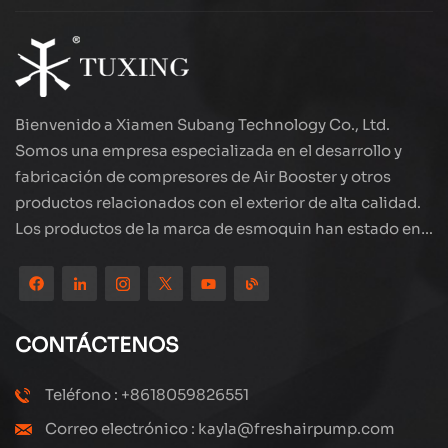
Bienvenido a Xiamen Subang Technology Co., Ltd.
Somos una empresa especializada en el desarrollo y
fabricación de compresores de Air Booster y otros
productos relacionados con el exterior de alta calidad.
Los productos de la marca de esmoquin han estado en
todo el mundo, bien recibidos. La compañía está
ubicada en el hermoso paisaje de la ciudad costera:
Xiamen, nuestros productos se exportan a más de 80
países y regiones, con una excelente calidad ha ganado
CONTÁCTENOS
una amplia reputación internacional. Subang
Technology tiene un equipo de ventas profesional y un
Teléfono : +8618059826551
sistema eficiente de servicio postventa, siempre
Correo electrónico : kayla@freshairpump.com
estamos explorando y estudiando cómo actualizar