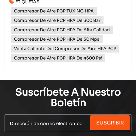
ETIQUETAS :
necesidades de inflado. Ya sea un entusiasta de las
Compresor De Aire PCP TUXING HPA
actividades al aire libre, un aficionado al bricolaje o
un profesional que necesita una presión de aire
Compresor De Aire PCP HPA De 300 Bar
con...
Compresor De Aire PCP HPA De Alta Calidad
Compresor De Aire PCP HPA De 30 Mpa
Venta Caliente Del Compresor De Aire HPA PCP
Compresor De Aire PCP HPA De 4500 Psi
Suscríbete A Nuestro
Boletín
SUSCRIBIR